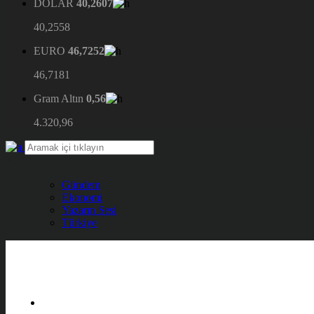
DOLAR
40,2607
40,2558
EURO
46,7252
46,7181
Gram Altın
0,56
4.320,96
Gündem
Ekonomi
Yazarın Sesi
Türkiye