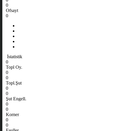
0
Ofsayt
0
İstatistik
0
Topl Oy.
0
0
Topl.Şut
0
0
Şut Engell.
0
0
Korner
0
0
Fauller