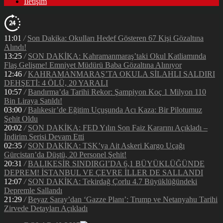
İletişim
11:01
/
Son Dakika: Okulları Hedef Gösteren 67 Kişi Gözaltına
Alındı!
13:25
/
SON DAKİKA: Kahramanmaraş’taki Okul Katliamında
Flaş Gelişme! Emniyet Müdürü Baba Gözaltına Alınıyor
12:46
/
KAHRAMANMARAŞ’TA OKULA SİLAHLI SALDIRI
DEHŞETİ: 4 ÖLÜ, 20 YARALI
10:57
/
Bandırma’da Tarihi Rekor: Şampiyon Koç 1 Milyon 110
Bin Liraya Satıldı!
03:00
/
Balıkesir’de Eğitim Uçuşunda Acı Kaza: Bir Pilotumuz
Şehit Oldu
20:02
/
SON DAKİKA: FED Yılın Son Faiz Kararını Açıkladı –
İndirim Serisi Devam Etti
02:35
/
SON DAKİKA: TSK’ya Ait Askeri Kargo Uçağı
Gürcistan’da Düştü, 20 Personel Şehit!
20:31
/
BALIKESİR SINDIRGI’DA 6,1 BÜYÜKLÜĞÜNDE
DEPREM! İSTANBUL VE ÇEVRE İLLER DE SALLANDI
12:07
/
SON DAKİKA: Tekirdağ Çorlu 4.7 Büyüklüğündeki
Depremle Sallandı
21:29
/
Beyaz Saray’dan ‘Gazze Planı’: Trump ve Netanyahu Tarihi
Zirvede Detayları Açıkladı