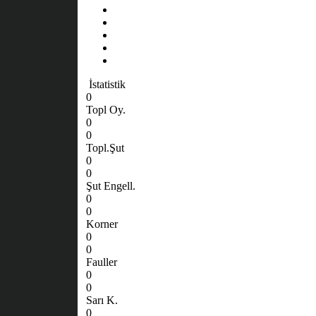
İstatistik
0
Topl Oy.
0
0
Topl.Şut
0
0
Şut Engell.
0
0
Korner
0
0
Fauller
0
0
Sarı K.
0