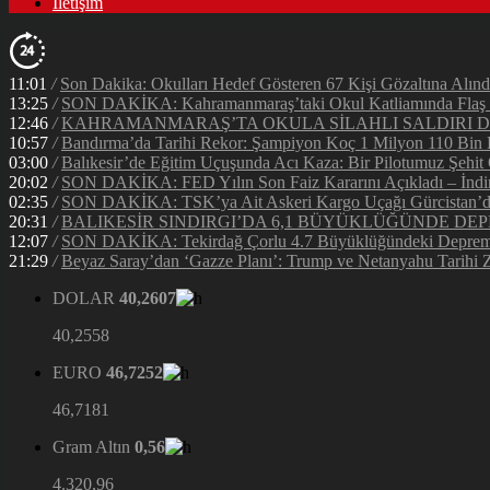
İletişim
11:01
/
Son Dakika: Okulları Hedef Gösteren 67 Kişi Gözaltına Alınd
13:25
/
SON DAKİKA: Kahramanmaraş’taki Okul Katliamında Flaş G
12:46
/
KAHRAMANMARAŞ’TA OKULA SİLAHLI SALDIRI DEH
10:57
/
Bandırma’da Tarihi Rekor: Şampiyon Koç 1 Milyon 110 Bin Li
03:00
/
Balıkesir’de Eğitim Uçuşunda Acı Kaza: Bir Pilotumuz Şehit
20:02
/
SON DAKİKA: FED Yılın Son Faiz Kararını Açıkladı – İndir
02:35
/
SON DAKİKA: TSK’ya Ait Askeri Kargo Uçağı Gürcistan’da 
20:31
/
BALIKESİR SINDIRGI’DA 6,1 BÜYÜKLÜĞÜNDE DEP
12:07
/
SON DAKİKA: Tekirdağ Çorlu 4.7 Büyüklüğündeki Depreml
21:29
/
Beyaz Saray’dan ‘Gazze Planı’: Trump ve Netanyahu Tarihi Z
DOLAR
40,2607
40,2558
EURO
46,7252
46,7181
Gram Altın
0,56
4.320,96