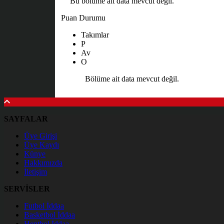
Bu bölüme ait data mevcut değil.
Puan Durumu
Takımlar
P
Av
O
Bölüme ait data mevcut değil.
SAYFALAR
Üye Girişi
Üye Kaydı
Künye
Hakkımızda
İletişim
SERVİSLER
Futbol İddaa
Basketbol İddaa
Hentbol İddaa