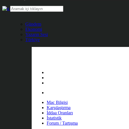
Gündem
Ekonomi
Yazarın Sesi
Türkiye
Maç Bilgisi
Karşılaştırma
İddaa Oranları
İstatistik
Forum / Tartışma