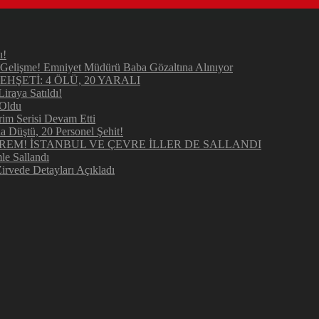
ı!
elişme! Emniyet Müdürü Baba Gözaltına Alınıyor
ŞETİ: 4 ÖLÜ, 20 YARALI
raya Satıldı!
 Oldu
im Serisi Devam Etti
Düştü, 20 Personel Şehit!
REM! İSTANBUL VE ÇEVRE İLLER DE SALLANDI
e Sallandı
irvede Detayları Açıkladı