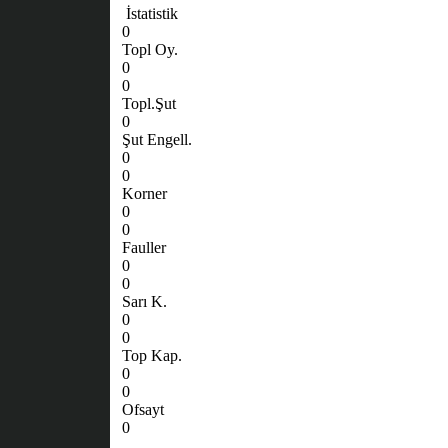
İstatistik
0
Topl Oy.
0
0
Topl.Şut
0
Şut Engell.
0
0
Korner
0
0
Fauller
0
0
Sarı K.
0
0
Top Kap.
0
0
Ofsayt
0