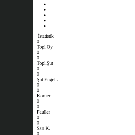
İstatistik
0
Topl Oy.
0
0
Topl.Şut
0
0
Şut Engell.
0
0
Korner
0
0
Fauller
0
0
Sarı K.
0