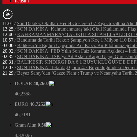
İletişim
11:01
/
Son Dakika: Okulları Hedef Gösteren 67 Kişi Gözaltına Alınd
13:25
/
SON DAKİKA: Kahramanmaraş’taki Okul Katliamında Flaş G
12:46
/
KAHRAMANMARAŞ’TA OKULA SİLAHLI SALDIRI DEH
10:57
/
Bandırma’da Tarihi Rekor: Şampiyon Koç 1 Milyon 110 Bin Li
03:00
/
Balıkesir’de Eğitim Uçuşunda Acı Kaza: Bir Pilotumuz Şehit
20:02
/
SON DAKİKA: FED Yılın Son Faiz Kararını Açıkladı – İndir
02:35
/
SON DAKİKA: TSK’ya Ait Askeri Kargo Uçağı Gürcistan’da 
20:31
/
BALIKESİR SINDIRGI’DA 6,1 BÜYÜKLÜĞÜNDE DEP
12:07
/
SON DAKİKA: Tekirdağ Çorlu 4.7 Büyüklüğündeki Depreml
21:29
/
Beyaz Saray’dan ‘Gazze Planı’: Trump ve Netanyahu Tarihi Z
DOLAR
40,2607
40,2558
EURO
46,7252
46,7181
Gram Altın
0,56
4.320,96