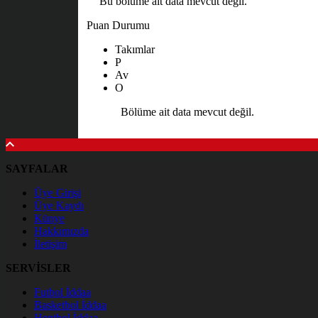
Bu bölüme ait data mevcut değil.
Puan Durumu
Takımlar
P
Av
O
Bölüme ait data mevcut değil.
SAYFALAR
Üye Girişi
Üye Kaydı
Künye
Hakkımızda
İletişim
SERVİSLER
Futbol İddaa
Basketbol İddaa
Hentbol İddaa