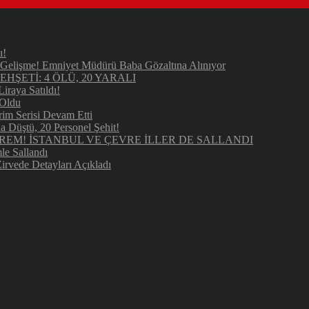
ı!
elişme! Emniyet Müdürü Baba Gözaltına Alınıyor
ŞETİ: 4 ÖLÜ, 20 YARALI
raya Satıldı!
 Oldu
im Serisi Devam Etti
Düştü, 20 Personel Şehit!
REM! İSTANBUL VE ÇEVRE İLLER DE SALLANDI
e Sallandı
irvede Detayları Açıkladı