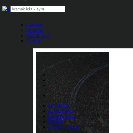
Gündem
Ekonomi
Yazarın Sesi
Türkiye
Maç Bilgisi
Karşılaştırma
İddaa Oranları
İstatistik
Forum / Tartışma