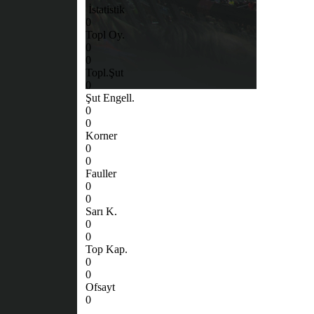
İstatistik
0
Topl Oy.
0
0
Topl.Şut
0
Şut Engell.
0
0
Korner
0
0
Fauller
0
0
Sarı K.
0
0
Top Kap.
0
0
Ofsayt
0