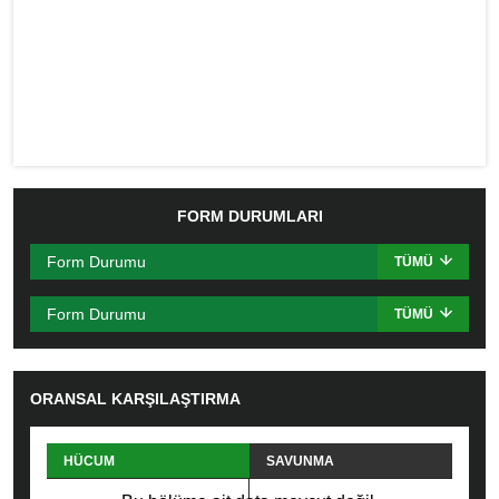
FORM DURUMLARI
Form Durumu
TÜMÜ
Form Durumu
TÜMÜ
ORANSAL KARŞILAŞTIRMA
HÜCUM
SAVUNMA
PAS
FAUL