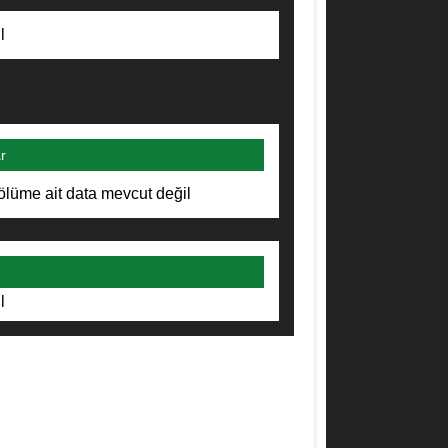
l
r
ölüme ait data mevcut değil
l