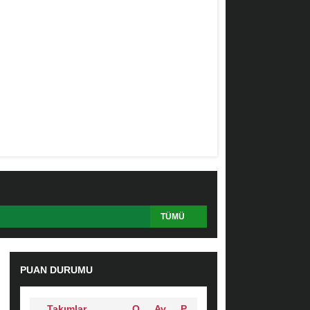
TÜMÜ
PUAN DURUMU
Takımlar
O
Av
P