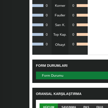
0
Korner
0
0
Fauller
0
0
Sarı K.
0
0
Top Kap.
0
0
0
Ofsayt
FORM DURUMLARI
Form Durumu
ORANSAL KARŞILAŞTIRMA
HÜCUM
SAVUNMA
PAS
FAUL