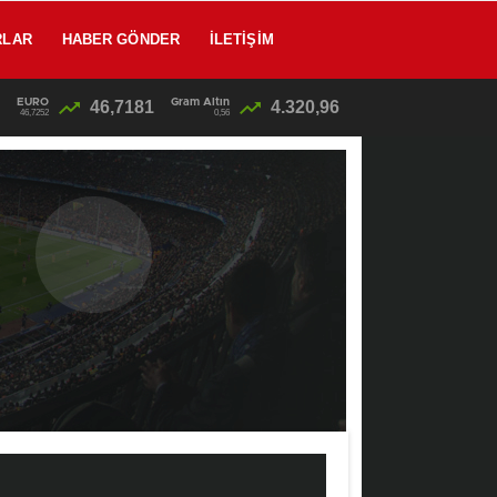
RLAR
HABER GÖNDER
İLETIŞIM
EURO
Gram Altın
46,7181
4.320,96
12:46
/
46,7252
0,56