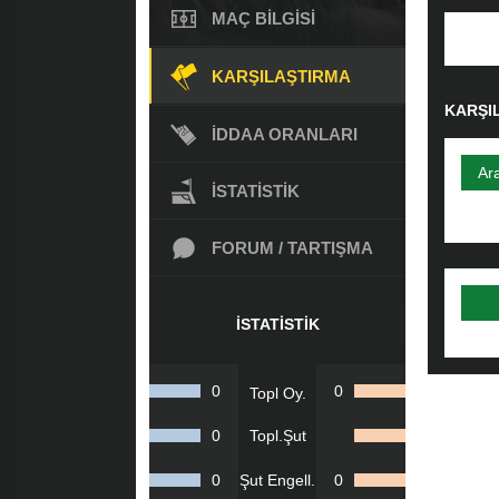
MAÇ BILGISI
KARŞILAŞTIRMA
KARŞI
İDDAA ORANLARI
Ar
İSTATISTIK
FORUM / TARTIŞMA
İSTATISTIK
0
0
Topl Oy.
0
Topl.Şut
0
Şut Engell.
0