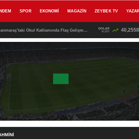
NDEM
SPOR
EKONOMI
MAGAZIN
ZEYBEK TV
YAZA
DOLAR
40,2558
SON DAKİKA: Kahramanmaraş’taki Okul Katliamında Flaş Gelişme! Emniyet Müdürü Baba Gözaltına Alınıyor
40,2607
AHMINI