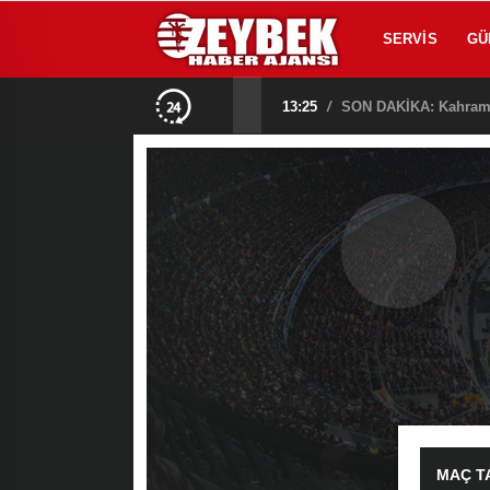
SERVIS
GÜ
na Alındı!
13:25
/
MAÇ T