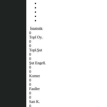
İstatistik
0
Topl Oy.
0
0
Topl.Şut
0
0
Şut Engell.
0
0
Korner
0
0
Fauller
0
0
Sarı K.
0