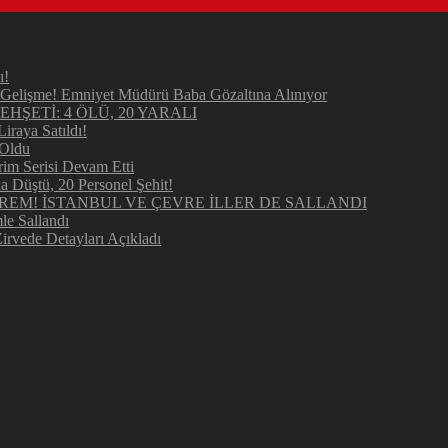
ı!
elişme! Emniyet Müdürü Baba Gözaltına Alınıyor
ŞETİ: 4 ÖLÜ, 20 YARALI
raya Satıldı!
 Oldu
im Serisi Devam Etti
Düştü, 20 Personel Şehit!
REM! İSTANBUL VE ÇEVRE İLLER DE SALLANDI
e Sallandı
irvede Detayları Açıkladı