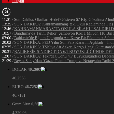
İletişim
11:01
/
Son Dakika: Okulları Hedef Gösteren 67 Kişi Gözaltına Alınd
13:25
/
SON DAKİKA: Kahramanmaraş’taki Okul Katliamında Flaş G
12:46
/
KAHRAMANMARAŞ’TA OKULA SİLAHLI SALDIRI DEH
10:57
/
Bandırma’da Tarihi Rekor: Şampiyon Koç 1 Milyon 110 Bin Li
03:00
/
Balıkesir’de Eğitim Uçuşunda Acı Kaza: Bir Pilotumuz Şehit
20:02
/
SON DAKİKA: FED Yılın Son Faiz Kararını Açıkladı – İndir
02:35
/
SON DAKİKA: TSK’ya Ait Askeri Kargo Uçağı Gürcistan’da 
20:31
/
BALIKESİR SINDIRGI’DA 6,1 BÜYÜKLÜĞÜNDE DEP
12:07
/
SON DAKİKA: Tekirdağ Çorlu 4.7 Büyüklüğündeki Depreml
21:29
/
Beyaz Saray’dan ‘Gazze Planı’: Trump ve Netanyahu Tarihi Z
DOLAR
40,2607
40,2558
EURO
46,7252
46,7181
Gram Altın
0,56
4.320,96