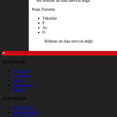
Bu bölüme ait data mevcut değil.
Puan Durumu
Takımlar
P
Av
O
Bölüme ait data mevcut değil.
SAYFALAR
Üye Girişi
Üye Kaydı
Künye
Hakkımızda
İletişim
SERVİSLER
Futbol İddaa
Basketbol İddaa
Hentbol İddaa