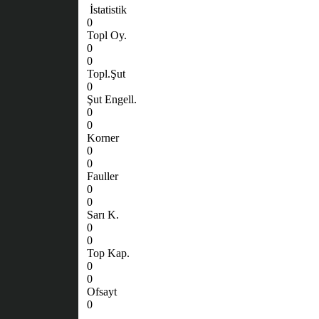
İstatistik
0
Topl Oy.
0
0
Topl.Şut
0
Şut Engell.
0
0
Korner
0
0
Fauller
0
0
Sarı K.
0
0
Top Kap.
0
0
Ofsayt
0