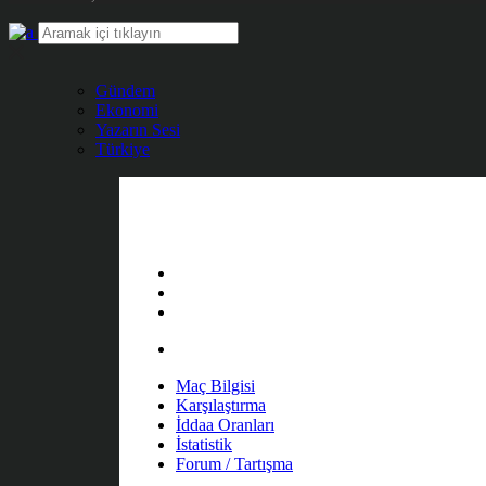
Gündem
Ekonomi
Yazarın Sesi
Türkiye
Maç Bilgisi
Karşılaştırma
İddaa Oranları
İstatistik
Forum / Tartışma