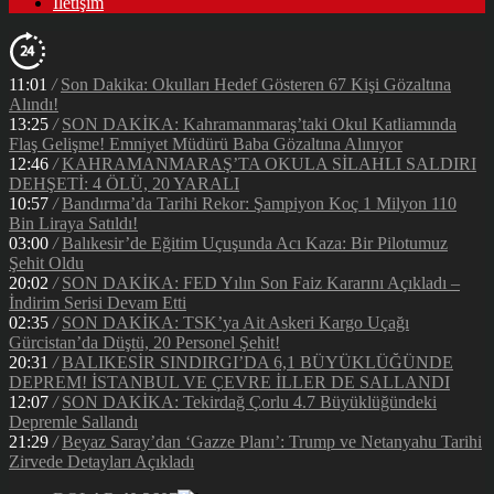
İletişim
11:01
/
Son Dakika: Okulları Hedef Gösteren 67 Kişi Gözaltına
Alındı!
13:25
/
SON DAKİKA: Kahramanmaraş’taki Okul Katliamında
Flaş Gelişme! Emniyet Müdürü Baba Gözaltına Alınıyor
12:46
/
KAHRAMANMARAŞ’TA OKULA SİLAHLI SALDIRI
DEHŞETİ: 4 ÖLÜ, 20 YARALI
10:57
/
Bandırma’da Tarihi Rekor: Şampiyon Koç 1 Milyon 110
Bin Liraya Satıldı!
03:00
/
Balıkesir’de Eğitim Uçuşunda Acı Kaza: Bir Pilotumuz
Şehit Oldu
20:02
/
SON DAKİKA: FED Yılın Son Faiz Kararını Açıkladı –
İndirim Serisi Devam Etti
02:35
/
SON DAKİKA: TSK’ya Ait Askeri Kargo Uçağı
Gürcistan’da Düştü, 20 Personel Şehit!
20:31
/
BALIKESİR SINDIRGI’DA 6,1 BÜYÜKLÜĞÜNDE
DEPREM! İSTANBUL VE ÇEVRE İLLER DE SALLANDI
12:07
/
SON DAKİKA: Tekirdağ Çorlu 4.7 Büyüklüğündeki
Depremle Sallandı
21:29
/
Beyaz Saray’dan ‘Gazze Planı’: Trump ve Netanyahu Tarihi
Zirvede Detayları Açıkladı