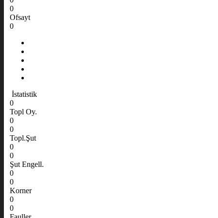
0
Ofsayt
0
İstatistik
0
Topl Oy.
0
0
Topl.Şut
0
0
Şut Engell.
0
0
Korner
0
0
Fauller