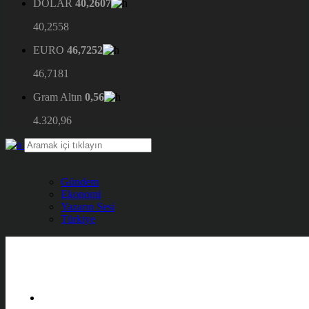
DOLAR
40,2607
40,2558
EURO
46,7252
46,7181
Gram Altın
0,56
4.320,96
Gündem
Ekonomi
Yazarın Sesi
Türkiye