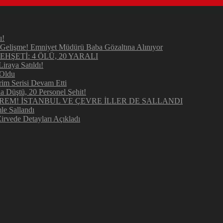
ı!
elişme! Emniyet Müdürü Baba Gözaltına Alınıyor
ŞETİ: 4 ÖLÜ, 20 YARALI
raya Satıldı!
 Oldu
im Serisi Devam Etti
Düştü, 20 Personel Şehit!
REM! İSTANBUL VE ÇEVRE İLLER DE SALLANDI
e Sallandı
irvede Detayları Açıkladı