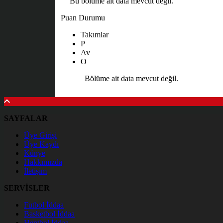
Bu bölüme ait data mevcut değil.
Puan Durumu
Takımlar
P
Av
O
Bölüme ait data mevcut değil.
SAYFALAR
Üye Girişi
Üye Kaydı
Künye
Hakkımızda
İletişim
SERVİSLER
Futbol İddaa
Basketbol İddaa
Hentbol İddaa