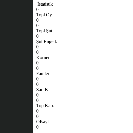
İstatistik
0
Topl Oy.
0
0
Topl.Şut
0
Şut Engell.
0
0
Korner
0
0
Fauller
0
0
Sarı K.
0
0
Top Kap.
0
0
Ofsayt
0