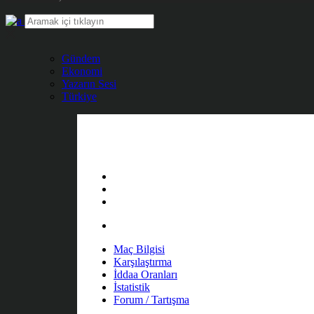
Gündem
Ekonomi
Yazarın Sesi
Türkiye
Maç Bilgisi
Karşılaştırma
İddaa Oranları
İstatistik
Forum / Tartışma