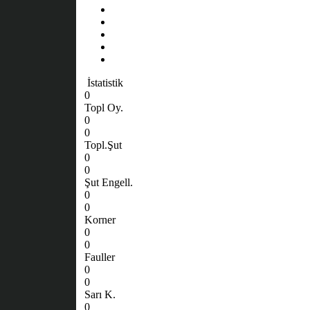
İstatistik
0
Topl Oy.
0
0
Topl.Şut
0
0
Şut Engell.
0
0
Korner
0
0
Fauller
0
0
Sarı K.
0