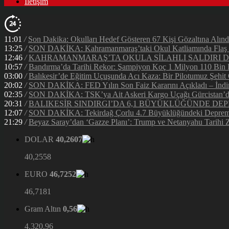
İletişim
11:01
/
Son Dakika: Okulları Hedef Gösteren 67 Kişi Gözaltına Alınd
13:25
/
SON DAKİKA: Kahramanmaraş’taki Okul Katliamında Flaş G
12:46
/
KAHRAMANMARAŞ’TA OKULA SİLAHLI SALDIRI DEH
10:57
/
Bandırma’da Tarihi Rekor: Şampiyon Koç 1 Milyon 110 Bin Li
03:00
/
Balıkesir’de Eğitim Uçuşunda Acı Kaza: Bir Pilotumuz Şehit
20:02
/
SON DAKİKA: FED Yılın Son Faiz Kararını Açıkladı – İndir
02:35
/
SON DAKİKA: TSK’ya Ait Askeri Kargo Uçağı Gürcistan’da 
20:31
/
BALIKESİR SINDIRGI’DA 6,1 BÜYÜKLÜĞÜNDE DEP
12:07
/
SON DAKİKA: Tekirdağ Çorlu 4.7 Büyüklüğündeki Depreml
21:29
/
Beyaz Saray’dan ‘Gazze Planı’: Trump ve Netanyahu Tarihi Z
DOLAR
40,2607
40,2558
EURO
46,7252
46,7181
Gram Altın
0,56
4.320,96