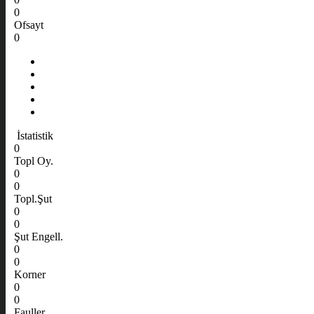
0
Ofsayt
0
İstatistik
0
Topl Oy.
0
0
Topl.Şut
0
0
Şut Engell.
0
0
Korner
0
0
Fauller