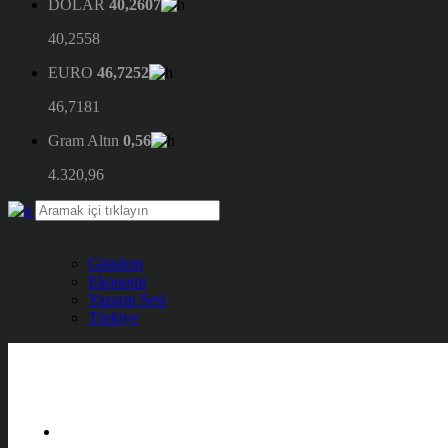
DOLAR
40,2607
40,2558
EURO
46,7252
46,7181
Gram Altın
0,56
4.320,96
Gündem
Ekonomi
Yazarın Sesi
Türkiye