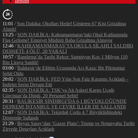
İletişim
11:01
/
Son Dakika: Okulları Hedef Gösteren 67 Kişi Gözaltına
Alındı!
13:25
/
SON DAKİKA: Kahramanmaraş’taki Okul Katliamında
Flaş Gelişme! Emniyet Müdürü Baba Gözaltına Alınıyor
12:46
/
KAHRAMANMARAŞ’TA OKULA SİLAHLI SALDIRI
DEHŞETİ: 4 ÖLÜ, 20 YARALI
10:57
/
Bandırma’da Tarihi Rekor: Şampiyon Koç 1 Milyon 110
Bin Liraya Satıldı!
03:00
/
Balıkesir’de Eğitim Uçuşunda Acı Kaza: Bir Pilotumuz
Şehit Oldu
20:02
/
SON DAKİKA: FED Yılın Son Faiz Kararını Açıkladı –
İndirim Serisi Devam Etti
02:35
/
SON DAKİKA: TSK’ya Ait Askeri Kargo Uçağı
Gürcistan’da Düştü, 20 Personel Şehit!
20:31
/
BALIKESİR SINDIRGI’DA 6,1 BÜYÜKLÜĞÜNDE
DEPREM! İSTANBUL VE ÇEVRE İLLER DE SALLANDI
12:07
/
SON DAKİKA: Tekirdağ Çorlu 4.7 Büyüklüğündeki
Depremle Sallandı
21:29
/
Beyaz Saray’dan ‘Gazze Planı’: Trump ve Netanyahu Tarihi
Zirvede Detayları Açıkladı