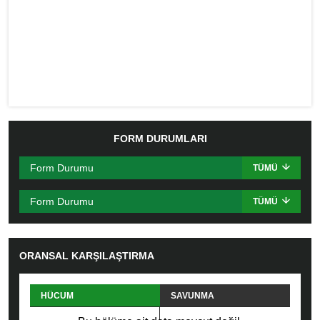
FORM DURUMLARI
Form Durumu
TÜMÜ
Form Durumu
TÜMÜ
ORANSAL KARŞILAŞTIRMA
HÜCUM
SAVUNMA
PAS
FAUL