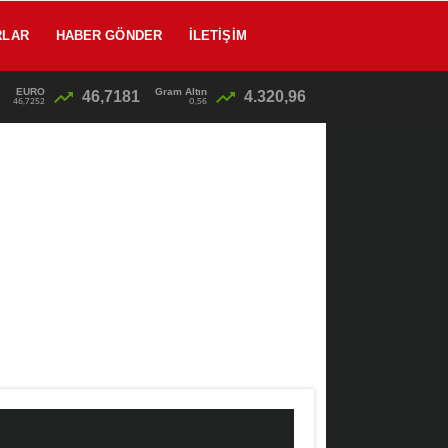
RLAR
HABER GÖNDER
İLETIŞIM
EURO
Gram Altın
46,7181
4.320,96
12:46
/
46,7252
0,56