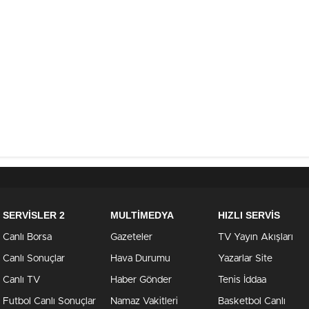
SERVİSLER 2
MULTİMEDYA
HIZLI SERVİS
Canlı Borsa
Gazeteler
TV Yayın Akışları
Canlı Sonuçlar
Hava Durumu
Yazarlar Site
Canlı TV
Haber Gönder
Tenis İddaa
Futbol Canlı Sonuçlar
Namaz Vakitleri
Basketbol Canlı