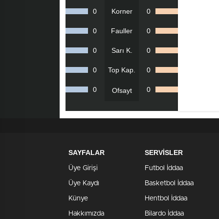
0
Korner
0
0
Fauller
0
0
Sarı K.
0
0
Top Kap.
0
0
0
Ofsayt
SAYFALAR
SERVİSLER
Üye Girişi
Futbol İddaa
Üye Kaydı
Basketbol İddaa
Künye
Hentbol İddaa
Hakkımızda
Bilardo İddaa