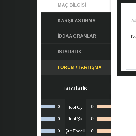
MAÇ BILGISI
KARŞILAŞTIRMA
İDDAA ORANLARI
İSTATISTIK
FORUM / TARTIŞMA
İSTATISTIK
0
0
Topl Oy.
0
Topl.Şut
0
0
Şut Engell.
0