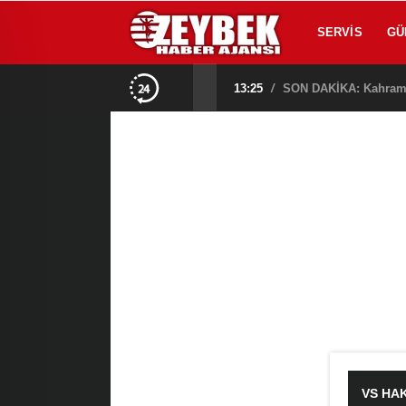
SERVIS
GÜ
na Alındı!
13:25
/
VS HA