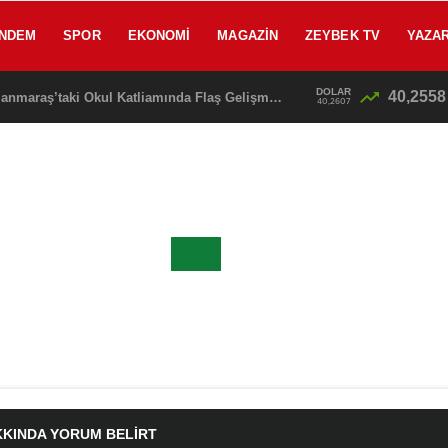
NDEM
SPOR
EKONOMI
MAGAZIN
ZEYBEK TV
YAZA
DOLAR
40,2558
SON DAKİKA: Kahramanmaraş’taki Okul Katliamında Flaş Gelişme! Emniyet Müdürü Baba Gözaltına Alınıyor
40,2607
KKINDA YORUM BELIRT