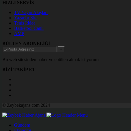
HIZLI SERVİS
TV Yayın Akışları
Yazarlar Site
Tenis İddaa
Basketbol Canlı
AMP
BÜLTEN ABONELİĞİ
+
Bu web sitesinden haber ve ebülten almak istiyorum
BİZİ TAKİP ET
© Zeybekajans.com 2024
Gündem
Ekonomi