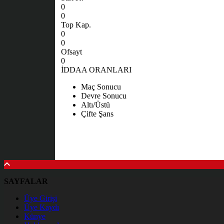
0
0
Top Kap.
0
0
Ofsayt
0
İDDAA ORANLARI
Maç Sonucu
Devre Sonucu
Altı/Üstü
Çifte Şans
SAYFALAR
Üye Girişi
Üye Kaydı
Künye