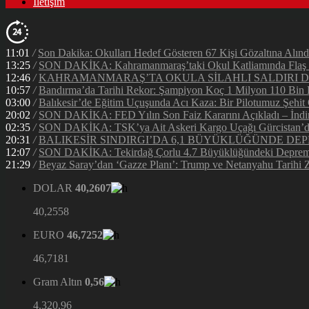
İletişim
11:01
/
Son Dakika: Okulları Hedef Gösteren 67 Kişi Gözaltına Alınd
13:25
/
SON DAKİKA: Kahramanmaraş’taki Okul Katliamında Flaş G
12:46
/
KAHRAMANMARAŞ’TA OKULA SİLAHLI SALDIRI DEH
10:57
/
Bandırma’da Tarihi Rekor: Şampiyon Koç 1 Milyon 110 Bin Li
03:00
/
Balıkesir’de Eğitim Uçuşunda Acı Kaza: Bir Pilotumuz Şehit
20:02
/
SON DAKİKA: FED Yılın Son Faiz Kararını Açıkladı – İndir
02:35
/
SON DAKİKA: TSK’ya Ait Askeri Kargo Uçağı Gürcistan’da 
20:31
/
BALIKESİR SINDIRGI’DA 6,1 BÜYÜKLÜĞÜNDE DEP
12:07
/
SON DAKİKA: Tekirdağ Çorlu 4.7 Büyüklüğündeki Depreml
21:29
/
Beyaz Saray’dan ‘Gazze Planı’: Trump ve Netanyahu Tarihi Z
DOLAR
40,2607
40,2558
EURO
46,7252
46,7181
Gram Altın
0,56
4.320,96