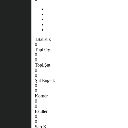
İstatistik
0
Topl Oy.
0
0
Topl.Şut
0
0
Şut Engell.
0
0
Korner
0
0
Fauller
0
0
Sarı K.