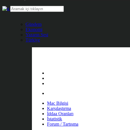
Gündem
Ekonomi
Yazarın Sesi
Türkiye
Maç Bilgisi
Karşılaştırma
İddaa Oranları
İstatistik
Forum / Tartışma