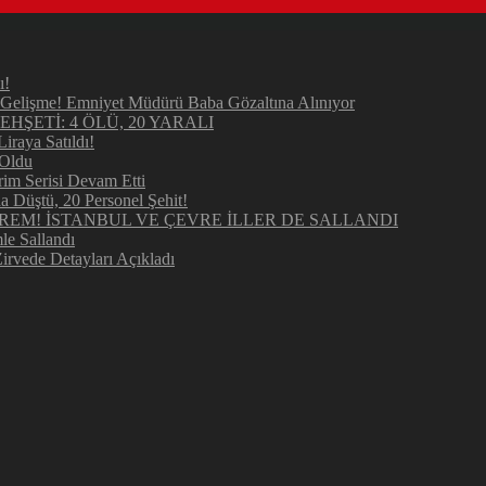
ı!
elişme! Emniyet Müdürü Baba Gözaltına Alınıyor
ŞETİ: 4 ÖLÜ, 20 YARALI
raya Satıldı!
 Oldu
im Serisi Devam Etti
Düştü, 20 Personel Şehit!
REM! İSTANBUL VE ÇEVRE İLLER DE SALLANDI
e Sallandı
irvede Detayları Açıkladı