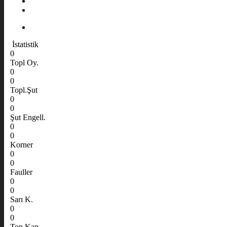
İstatistik
0
Topl Oy.
0
0
Topl.Şut
0
0
Şut Engell.
0
0
Korner
0
0
Fauller
0
0
Sarı K.
0
0
Top Kap.