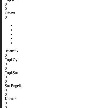
0
0
Ofsayt
0
İstatistik
0
Topl Oy.
0
0
Topl.Şut
0
0
Şut Engell.
0
0
Korner
0
0