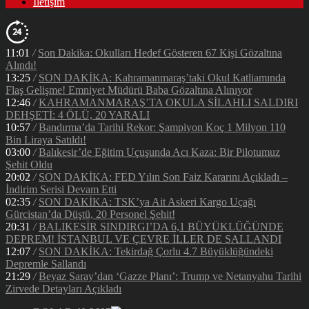
İletişim
11:01
/
Son Dakika: Okulları Hedef Gösteren 67 Kişi Gözaltına
Alındı!
13:25
/
SON DAKİKA: Kahramanmaraş’taki Okul Katliamında
Flaş Gelişme! Emniyet Müdürü Baba Gözaltına Alınıyor
12:46
/
KAHRAMANMARAŞ’TA OKULA SİLAHLI SALDIRI
DEHŞETİ: 4 ÖLÜ, 20 YARALI
10:57
/
Bandırma’da Tarihi Rekor: Şampiyon Koç 1 Milyon 110
Bin Liraya Satıldı!
03:00
/
Balıkesir’de Eğitim Uçuşunda Acı Kaza: Bir Pilotumuz
Şehit Oldu
20:02
/
SON DAKİKA: FED Yılın Son Faiz Kararını Açıkladı –
İndirim Serisi Devam Etti
02:35
/
SON DAKİKA: TSK’ya Ait Askeri Kargo Uçağı
Gürcistan’da Düştü, 20 Personel Şehit!
20:31
/
BALIKESİR SINDIRGI’DA 6,1 BÜYÜKLÜĞÜNDE
DEPREM! İSTANBUL VE ÇEVRE İLLER DE SALLANDI
12:07
/
SON DAKİKA: Tekirdağ Çorlu 4.7 Büyüklüğündeki
Depremle Sallandı
21:29
/
Beyaz Saray’dan ‘Gazze Planı’: Trump ve Netanyahu Tarihi
Zirvede Detayları Açıkladı