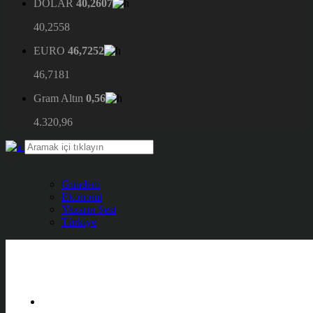
DOLAR
40,2607
40,2558
EURO
46,7252
46,7181
Gram Altın
0,56
4.320,96
Gündem
Ekonomi
Yazarın Sesi
Türkiye