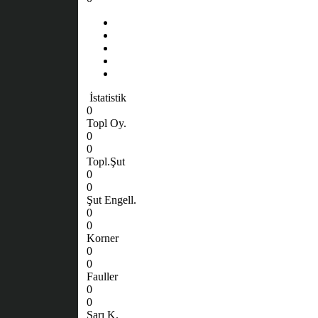
İstatistik
0
Topl Oy.
0
0
Topl.Şut
0
0
Şut Engell.
0
0
Korner
0
0
Fauller
0
0
Sarı K.