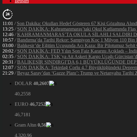
İletişim
11:01
/
Son Dakika: Okulları Hedef Gösteren 67 Kişi Gözaltına Alınd
13:25
/
SON DAKİKA: Kahramanmaraş’taki Okul Katliamında Flaş G
12:46
/
KAHRAMANMARAŞ’TA OKULA SİLAHLI SALDIRI DEH
10:57
/
Bandırma’da Tarihi Rekor: Şampiyon Koç 1 Milyon 110 Bin Li
03:00
/
Balıkesir’de Eğitim Uçuşunda Acı Kaza: Bir Pilotumuz Şehit
20:02
/
SON DAKİKA: FED Yılın Son Faiz Kararını Açıkladı – İndir
02:35
/
SON DAKİKA: TSK’ya Ait Askeri Kargo Uçağı Gürcistan’da 
20:31
/
BALIKESİR SINDIRGI’DA 6,1 BÜYÜKLÜĞÜNDE DEP
12:07
/
SON DAKİKA: Tekirdağ Çorlu 4.7 Büyüklüğündeki Depreml
21:29
/
Beyaz Saray’dan ‘Gazze Planı’: Trump ve Netanyahu Tarihi Z
DOLAR
40,2607
40,2558
EURO
46,7252
46,7181
Gram Altın
0,56
4.320,96