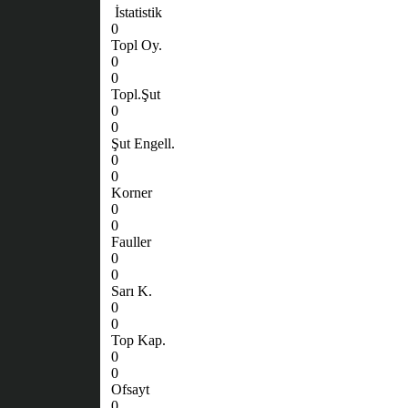
İstatistik
0
Topl Oy.
0
0
Topl.Şut
0
0
Şut Engell.
0
0
Korner
0
0
Fauller
0
0
Sarı K.
0
0
Top Kap.
0
0
Ofsayt
0