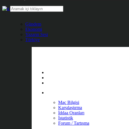
Gündem
Ekonomi
Yazarın Sesi
Türkiye
Maç Bilgisi
Karşılaştırma
İddaa Oranları
İstatistik
Forum / Tartışma