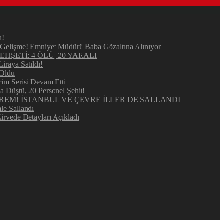
ı!
elişme! Emniyet Müdürü Baba Gözaltına Alınıyor
ŞETİ: 4 ÖLÜ, 20 YARALI
raya Satıldı!
 Oldu
im Serisi Devam Etti
Düştü, 20 Personel Şehit!
REM! İSTANBUL VE ÇEVRE İLLER DE SALLANDI
e Sallandı
irvede Detayları Açıkladı