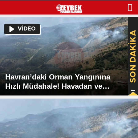
VİDEO
SON DAKİKA
Havran’daki Orman Yangınına
Hızlı Müdahale! Havadan ve
Karadan Etkin Operasyon Devam
Ediyor !