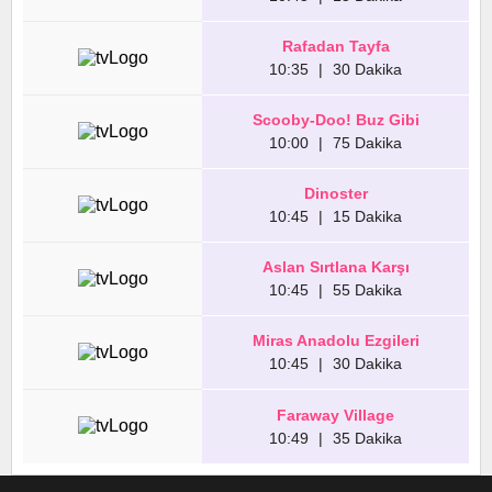
Rafadan Tayfa
10:35
|
30 Dakika
Scooby-Doo! Buz Gibi
10:00
|
75 Dakika
Dinoster
10:45
|
15 Dakika
Aslan Sırtlana Karşı
10:45
|
55 Dakika
Miras Anadolu Ezgileri
10:45
|
30 Dakika
Faraway Village
10:49
|
35 Dakika