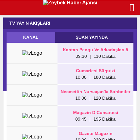
TV YAYIN AKIŞLARI
KANAL
ŞUAN YAYINDA
Kaptan Pengu Ve Arkadaşları 5
09:30
|
110 Dakika
Cumartesi Sürprizi
10:00
|
180 Dakika
Necmettin Nursaçan'la Sohbetler
10:00
|
120 Dakika
Magazin D Cumartesi
09:45
|
195 Dakika
Gazete Magazin