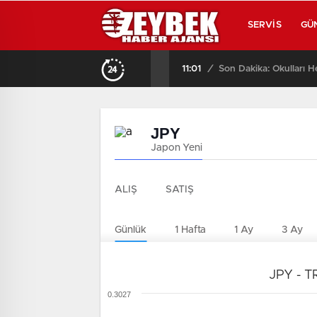
SERVIS
GÜ
11:01
/
Son Dakika: Okulları H
JPY
Japon Yeni
ALIŞ
SATIŞ
Günlük
1 Hafta
1 Ay
3 Ay
JPY - TR
0.3027