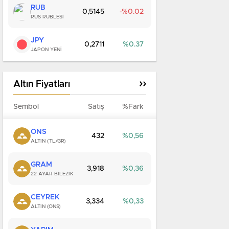
RUB
0,5145
0.02
RUS RUBLESİ
JPY
0,2711
0.37
JAPON YENİ
Altın Fiyatları
Sembol
Satış
%Fark
ONS
432
0,56
ALTIN (TL/GR)
GRAM
3,918
0,36
22 AYAR BILEZIK
CEYREK
3,334
0,33
ALTIN (ONS)