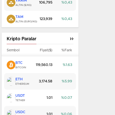
YARIM
106,795
0,43
ALTIN ($/KG)
TAM
123,939
0,43
ALTIN (EURO/KG)
Kripto Paralar
Sembol
Fiyat($)
%Fark
BTC
119,560.13
1.63
BITCOIN
ETH
3,174.58
5.99
ETHEREUM
USDT
1.01
0.07
TETHER
USDC
1.01
0.06