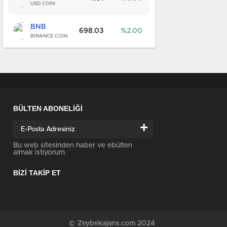
USD COIN
BNB
698.03
2.00
BINANCE COIN
BÜLTEN ABONELİĞİ
+
Bu web sitesinden haber ve ebülten
almak istiyorum
BİZİ TAKİP ET
© Zeybekajans.com 2024