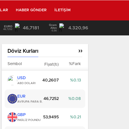
RLAR
HABER GÖNDER
İLETIŞIM
Gram
EURO
46,7181
4.320,96
13:25
/
Altın
46,7252
0,56
Döviz Kurları
Sembol
%Fark
Fiyat(₺)
USD
40,2607
0.13
ABD DOLARI
EUR
46,7252
0.08
AVRUPA PARA B.
GBP
53,9495
0.21
İNGİLİZ POUNDU