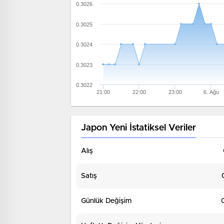
0.3026
0.3025
0.3024
0.3023
0.3022
21:00
22:00
23:00
6. Ağu
Japon Yeni İstatiksel Veriler
Alış
Satış
Günlük Değişim