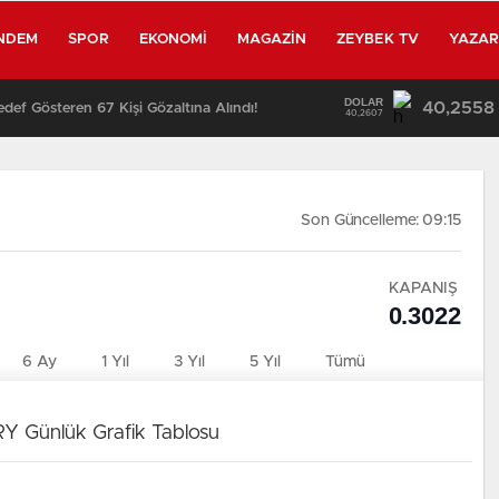
NDEM
SPOR
EKONOMI
MAGAZIN
ZEYBEK TV
YAZA
DOLAR
40,2558
edef Gösteren 67 Kişi Gözaltına Alındı!
40,2607
Son Güncelleme: 09:15
KAPANIŞ
0.3022
6 Ay
1 Yıl
3 Yıl
5 Yıl
Tümü
Y Günlük Grafik Tablosu