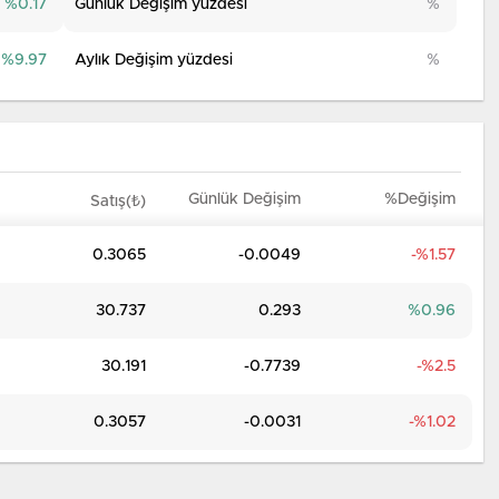
0.17
Günlük Değişim yüzdesi
9.97
Aylık Değişim yüzdesi
Günlük Değişim
%Değişim
Satış(₺)
0.3065
-0.0049
1.57
30.737
0.293
0.96
30.191
-0.7739
2.5
0.3057
-0.0031
1.02