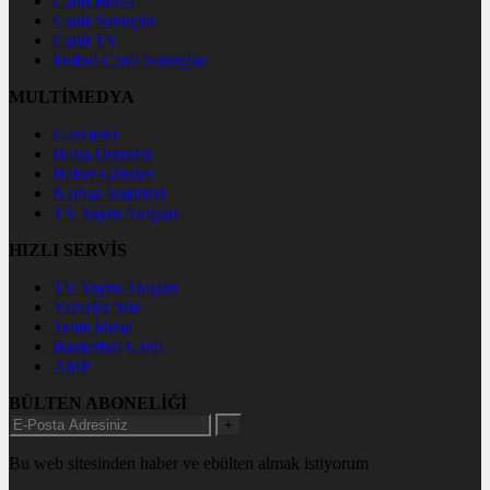
Canlı Borsa
Canlı Sonuçlar
Canlı TV
Futbol Canlı Sonuçlar
MULTİMEDYA
Gazeteler
Hava Durumu
Haber Gönder
Namaz Vakitleri
TV Yayın Akışları
HIZLI SERVİS
TV Yayın Akışları
Yazarlar Site
Tenis İddaa
Basketbol Canlı
AMP
BÜLTEN ABONELİĞİ
+
Bu web sitesinden haber ve ebülten almak istiyorum