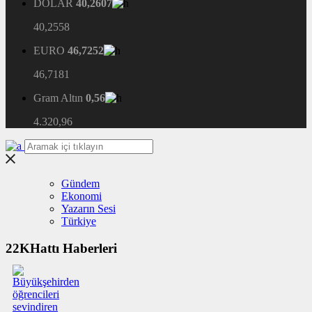
DOLAR
40,2607
40,2558
EURO
46,7252
46,7181
Gram Altın
0,56
4.320,96
Gündem
Ekonomi
Yazarın Sesi
Türkiye
22KHattı Haberleri