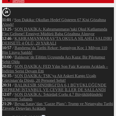
İletişim
11:01
/
Son Dakika: Okulları Hedef Gösteren 67 Kişi Gözaltına
Alındı!
13:25
/
SON DAKİKA: Kahramanmaraş’taki Okul Katliamında
Flaş Gelişme! Emniyet Müdürü Baba Gözaltına Alınıyor
12:46
/
KAHRAMANMARAŞ’TA OKULA SİLAHLI SALDIRI
DEHŞETİ: 4 ÖLÜ, 20 YARALI
10:57
/
Bandırma’da Tarihi Rekor: Şampiyon Koç 1 Milyon 110
Bin Liraya Satıldı!
03:00
/
Balıkesir’de Eğitim Uçuşunda Acı Kaza: Bir Pilotumuz
Şehit Oldu
20:02
/
SON DAKİKA: FED Yılın Son Faiz Kararını Açıkladı –
İndirim Serisi Devam Etti
02:35
/
SON DAKİKA: TSK’ya Ait Askeri Kargo Uçağı
Gürcistan’da Düştü, 20 Personel Şehit!
20:31
/
BALIKESİR SINDIRGI’DA 6,1 BÜYÜKLÜĞÜNDE
DEPREM! İSTANBUL VE ÇEVRE İLLER DE SALLANDI
12:07
/
SON DAKİKA: Tekirdağ Çorlu 4.7 Büyüklüğündeki
Depremle Sallandı
21:29
/
Beyaz Saray’dan ‘Gazze Planı’: Trump ve Netanyahu Tarihi
Zirvede Detayları Açıkladı