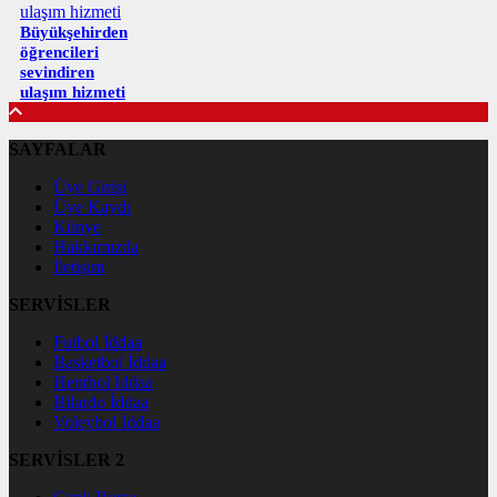
Büyükşehirden
öğrencileri
sevindiren
ulaşım hizmeti
SAYFALAR
Üye Girişi
Üye Kaydı
Künye
Hakkımızda
İletişim
SERVİSLER
Futbol İddaa
Basketbol İddaa
Hentbol İddaa
Bilardo İddaa
Voleybol İddaa
SERVİSLER 2