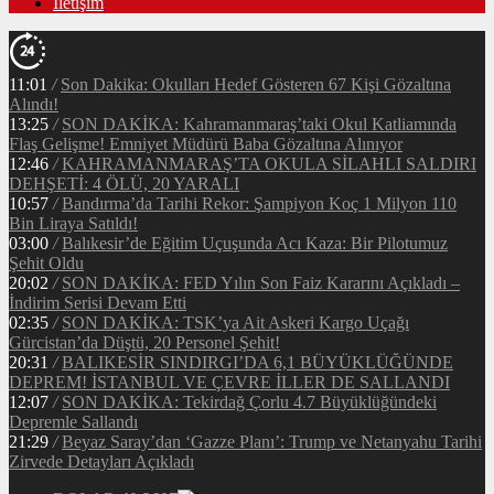
İletişim
11:01
/
Son Dakika: Okulları Hedef Gösteren 67 Kişi Gözaltına
Alındı!
13:25
/
SON DAKİKA: Kahramanmaraş’taki Okul Katliamında
Flaş Gelişme! Emniyet Müdürü Baba Gözaltına Alınıyor
12:46
/
KAHRAMANMARAŞ’TA OKULA SİLAHLI SALDIRI
DEHŞETİ: 4 ÖLÜ, 20 YARALI
10:57
/
Bandırma’da Tarihi Rekor: Şampiyon Koç 1 Milyon 110
Bin Liraya Satıldı!
03:00
/
Balıkesir’de Eğitim Uçuşunda Acı Kaza: Bir Pilotumuz
Şehit Oldu
20:02
/
SON DAKİKA: FED Yılın Son Faiz Kararını Açıkladı –
İndirim Serisi Devam Etti
02:35
/
SON DAKİKA: TSK’ya Ait Askeri Kargo Uçağı
Gürcistan’da Düştü, 20 Personel Şehit!
20:31
/
BALIKESİR SINDIRGI’DA 6,1 BÜYÜKLÜĞÜNDE
DEPREM! İSTANBUL VE ÇEVRE İLLER DE SALLANDI
12:07
/
SON DAKİKA: Tekirdağ Çorlu 4.7 Büyüklüğündeki
Depremle Sallandı
21:29
/
Beyaz Saray’dan ‘Gazze Planı’: Trump ve Netanyahu Tarihi
Zirvede Detayları Açıkladı