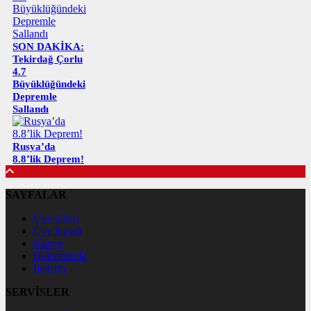
SON DAKİKA:
Tekirdağ Çorlu
4.7
Büyüklüğündeki
Depremle
Sallandı
Rusya’da
8.8’lik Deprem!
SAYFALAR
Üye Girişi
Üye Kaydı
Künye
Hakkımızda
İletişim
SERVİSLER