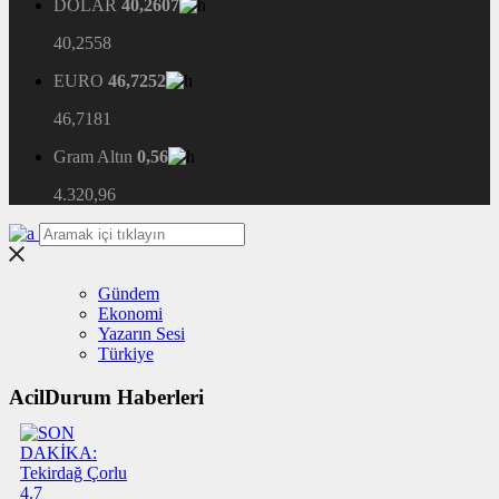
DOLAR
40,2607
40,2558
EURO
46,7252
46,7181
Gram Altın
0,56
4.320,96
Gündem
Ekonomi
Yazarın Sesi
Türkiye
AcilDurum Haberleri