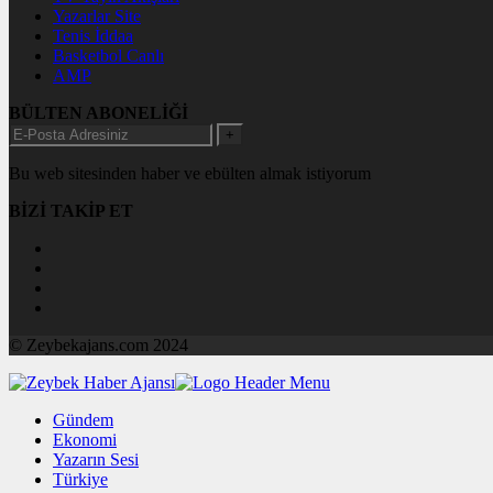
Yazarlar Site
Tenis İddaa
Basketbol Canlı
AMP
BÜLTEN ABONELİĞİ
+
Bu web sitesinden haber ve ebülten almak istiyorum
BİZİ TAKİP ET
© Zeybekajans.com 2024
Gündem
Ekonomi
Yazarın Sesi
Türkiye