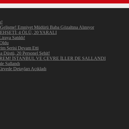
ı!
elişme! Emniyet Müdürü Baba Gözaltına Alınıyor
ŞETİ: 4 ÖLÜ, 20 YARALI
raya Satıldı!
 Oldu
im Serisi Devam Etti
Düştü, 20 Personel Şehit!
REM! İSTANBUL VE ÇEVRE İLLER DE SALLANDI
e Sallandı
irvede Detayları Açıkladı