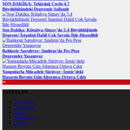
SON DAKİKA: Tekirdağ Çorlu 4.7
Büyüklüğündeki Depremle Sallandı
Son Dakika: Kütahya Simav’da 5.4 Büyüklüğünde
Deprem! İstanbul Dahil Çok Sayıda İlde Hissedildi
Balıkesir Sarsılıyor: Sındırgı’da Peş Peşe
Depremler Yaşanıyor
Yangınlarla Mücadele Sürüyor: İzmir’deki
Hasarın Boyutu Gün Ağarınca Ortaya Çıktı
SAYFALAR
Üye Girişi
Üye Kaydı
Künye
Hakkımızda
İletişim