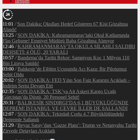
İletişim
11:01
/
Son Dakika: Okulları Hedef Gösteren 67 Kişi Gözaltına
Alındı!
13:25
/
SON DAKİKA: Kahramanmaraş’taki Okul Katliamında
Flaş Gelişme! Emniyet Müdürü Baba Gözaltına Alınıyor
12:46
/
KAHRAMANMARAŞ’TA OKULA SİLAHLI SALDIRI
DEHŞETİ: 4 ÖLÜ, 20 YARALI
10:57
/
Bandırma’da Tarihi Rekor: Şampiyon Koç 1 Milyon 110
Bin Liraya Satıldı!
03:00
/
Balıkesir’de Eğitim Uçuşunda Acı Kaza: Bir Pilotumuz
Şehit Oldu
20:02
/
SON DAKİKA: FED Yılın Son Faiz Kararını Açıkladı –
İndirim Serisi Devam Etti
02:35
/
SON DAKİKA: TSK’ya Ait Askeri Kargo Uçağı
Gürcistan’da Düştü, 20 Personel Şehit!
20:31
/
BALIKESİR SINDIRGI’DA 6,1 BÜYÜKLÜĞÜNDE
DEPREM! İSTANBUL VE ÇEVRE İLLER DE SALLANDI
12:07
/
SON DAKİKA: Tekirdağ Çorlu 4.7 Büyüklüğündeki
Depremle Sallandı
21:29
/
Beyaz Saray’dan ‘Gazze Planı’: Trump ve Netanyahu Tarihi
Zirvede Detayları Açıkladı