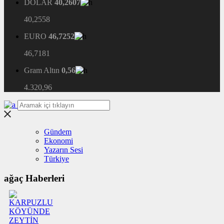
DOLAR
40,2607
40,2558
EURO
46,7252
46,7181
Gram Altın
0,56
4.320,96
Gündem
Ekonomi
Yazarın Sesi
Türkiye
ağaç Haberleri