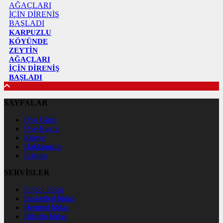
KARPUZLU
KÖYÜNDE
ZEYTİN
AĞAÇLARI
İÇİN DİRENİŞ
BAŞLADI
SAYFALAR
Üye Girişi
Üye Kaydı
Künye
Hakkımızda
İletişim
SERVİSLER
Futbol İddaa
Basketbol İddaa
Hentbol İddaa
Bilardo İddaa