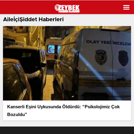
AileİçiŞiddet Haberleri
Kanserli Eşini Uykusunda Öldürdü: “Psikolojimiz Çok
Bozuldu”