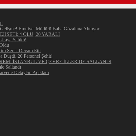
ı!
elişme! Emniyet Müdürü Baba Gözaltına Alınıyor
ŞETİ: 4 ÖLÜ, 20 YARALI
raya Satıldı!
 Oldu
im Serisi Devam Etti
Düştü, 20 Personel Şehit!
REM! İSTANBUL VE ÇEVRE İLLER DE SALLANDI
e Sallandı
irvede Detayları Açıkladı