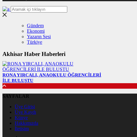
Gündem
Ekonomi
Yazarın Sesi
Türkiye
Akhisar Haber Haberleri
RONA YIRCALI, ANAOKULU ÖĞRENCİLERİ
İLE BULUŞTU
SAYFALAR
Üye Girişi
Üye Kaydı
Künye
Hakkımızda
İletişim