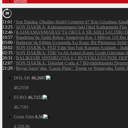
İletişim
11:01
/
Son Dakika: Okulları Hedef Gösteren 67 Kişi Gözaltına Alınd
13:25
/
SON DAKİKA: Kahramanmaraş’taki Okul Katliamında Flaş G
12:46
/
KAHRAMANMARAŞ’TA OKULA SİLAHLI SALDIRI DEH
10:57
/
Bandırma’da Tarihi Rekor: Şampiyon Koç 1 Milyon 110 Bin Li
03:00
/
Balıkesir’de Eğitim Uçuşunda Acı Kaza: Bir Pilotumuz Şehit
20:02
/
SON DAKİKA: FED Yılın Son Faiz Kararını Açıkladı – İndir
02:35
/
SON DAKİKA: TSK’ya Ait Askeri Kargo Uçağı Gürcistan’da 
20:31
/
BALIKESİR SINDIRGI’DA 6,1 BÜYÜKLÜĞÜNDE DEP
12:07
/
SON DAKİKA: Tekirdağ Çorlu 4.7 Büyüklüğündeki Depreml
21:29
/
Beyaz Saray’dan ‘Gazze Planı’: Trump ve Netanyahu Tarihi Z
DOLAR
40,2607
40,2558
EURO
46,7252
46,7181
Gram Altın
0,56
4.320,96