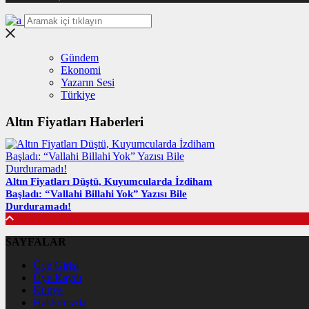
Gündem
Ekonomi
Yazarın Sesi
Türkiye
Altın Fiyatları Haberleri
Altın Fiyatları Düştü, Kuyumcularda İzdiham
Başladı: “Vallahi Billahi Yok” Yazısı Bile
Durduramadı!
SAYFALAR
Üye Girişi
Üye Kaydı
Künye
Hakkımızda