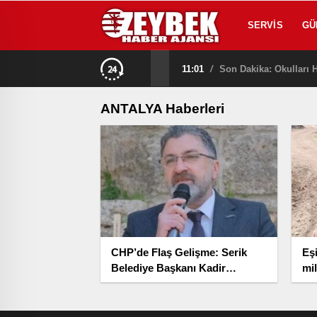
SERVIS
GÜ
11:01
/
Son Dakika: Okulları H
ANTALYA Haberleri
CHP’de Flaş Gelişme: Serik
Eşi
Belediye Başkanı Kadir
mi
Kumbul İstifa Etti
ku