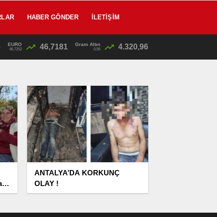
RLAR
HABER GÖNDER
İLETIŞIM
EURO
Gram Altın
8
46,7181
4.320,96
/
SON DAKİKA: Kahramanmaraş’taki Okul Katliamında Flaş Gelişme! Emniyet Müdürü Baba Gözaltına Alınıyor
46,7252
0,56
ANTALYA’DA KORKUNÇ
a
OLAY !