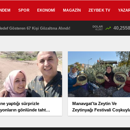
NDEM
SPOR
EKONOMI
MAGAZIN
ZEYBEK TV
YAZA
DOLAR
40,255
edef Gösteren 67 Kişi Gözaltına Alındı!
13:25
40,2607
ne yaptığı sürprizle
Manavgat’ta Zeytin Ve
lyonların gönlünde taht
Zeytinyağı Festivali Coşkuyl
rdu
Başladı