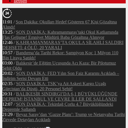
İletişim
11:01
/
Son Dakika: Okulları Hedef Gösteren 67 Kişi Gözaltına
Alındı!
13:25
/
SON DAKİKA: Kahramanmaraş’taki Okul Katliamında
Flaş Gelişme! Emniyet Müdürü Baba Gözaltına Alınıyor
12:46
/
KAHRAMANMARAŞ’TA OKULA SİLAHLI SALDIRI
DEHŞETİ: 4 ÖLÜ, 20 YARALI
10:57
/
Bandırma’da Tarihi Rekor: Şampiyon Koç 1 Milyon 110
Bin Liraya Satıldı!
03:00
/
Balıkesir’de Eğitim Uçuşunda Acı Kaza: Bir Pilotumuz
Şehit Oldu
20:02
/
SON DAKİKA: FED Yılın Son Faiz Kararını Açıkladı –
İndirim Serisi Devam Etti
02:35
/
SON DAKİKA: TSK’ya Ait Askeri Kargo Uçağı
Gürcistan’da Düştü, 20 Personel Şehit!
20:31
/
BALIKESİR SINDIRGI’DA 6,1 BÜYÜKLÜĞÜNDE
DEPREM! İSTANBUL VE ÇEVRE İLLER DE SALLANDI
12:07
/
SON DAKİKA: Tekirdağ Çorlu 4.7 Büyüklüğündeki
Depremle Sallandı
21:29
/
Beyaz Saray’dan ‘Gazze Planı’: Trump ve Netanyahu Tarihi
Zirvede Detayları Açıkladı