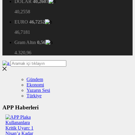
DOLAR
40,2607
40,2558
EURO
46,7252
46,7181
Gram Altın
0,56
4.320,96
Gündem
Ekonomi
Yazarın Sesi
Türkiye
APP Haberleri