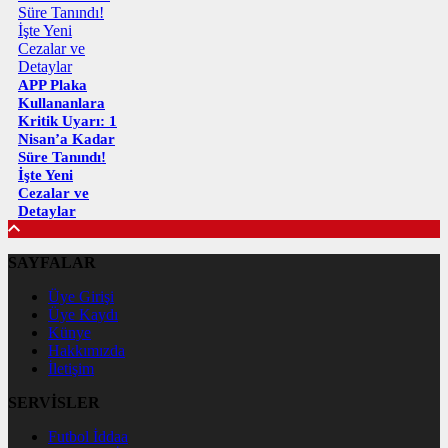
APP Plaka
Kullananlara
Kritik Uyarı: 1
Nisan’a Kadar
Süre Tanındı!
İşte Yeni
Cezalar ve
Detaylar
SAYFALAR
Üye Girişi
Üye Kaydı
Künye
Hakkımızda
İletişim
SERVİSLER
Futbol İddaa