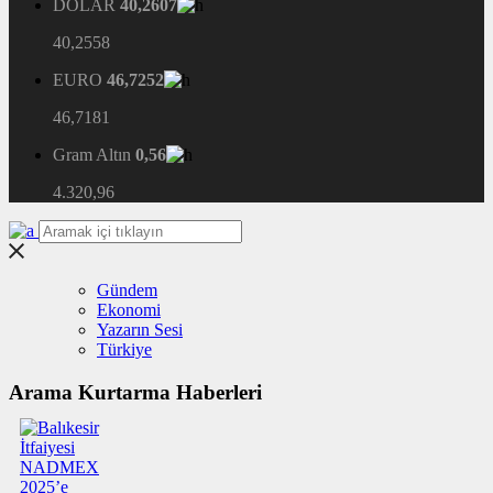
DOLAR
40,2607
40,2558
EURO
46,7252
46,7181
Gram Altın
0,56
4.320,96
Gündem
Ekonomi
Yazarın Sesi
Türkiye
Arama Kurtarma Haberleri