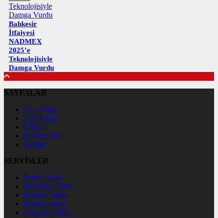
Balıkesir
İtfaiyesi
NADMEX
2025’e
Teknolojisiyle
Damga Vurdu
SAYFALAR
Üye Girişi
Üye Kaydı
Künye
Hakkımızda
İletişim
SERVİSLER
Futbol İddaa
Basketbol İddaa
Hentbol İddaa
Bilardo İddaa
Voleybol İddaa