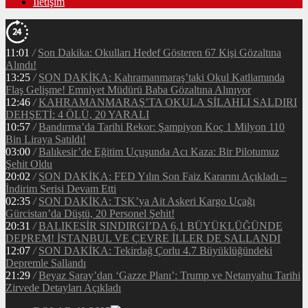
İletişim
11:01
/
Son Dakika: Okulları Hedef Gösteren 67 Kişi Gözaltına
Alındı!
13:25
/
SON DAKİKA: Kahramanmaraş’taki Okul Katliamında
Flaş Gelişme! Emniyet Müdürü Baba Gözaltına Alınıyor
12:46
/
KAHRAMANMARAŞ’TA OKULA SİLAHLI SALDIRI
DEHŞETİ: 4 ÖLÜ, 20 YARALI
10:57
/
Bandırma’da Tarihi Rekor: Şampiyon Koç 1 Milyon 110
Bin Liraya Satıldı!
03:00
/
Balıkesir’de Eğitim Uçuşunda Acı Kaza: Bir Pilotumuz
Şehit Oldu
20:02
/
SON DAKİKA: FED Yılın Son Faiz Kararını Açıkladı –
İndirim Serisi Devam Etti
02:35
/
SON DAKİKA: TSK’ya Ait Askeri Kargo Uçağı
Gürcistan’da Düştü, 20 Personel Şehit!
20:31
/
BALIKESİR SINDIRGI’DA 6,1 BÜYÜKLÜĞÜNDE
DEPREM! İSTANBUL VE ÇEVRE İLLER DE SALLANDI
12:07
/
SON DAKİKA: Tekirdağ Çorlu 4.7 Büyüklüğündeki
Depremle Sallandı
21:29
/
Beyaz Saray’dan ‘Gazze Planı’: Trump ve Netanyahu Tarihi
Zirvede Detayları Açıkladı