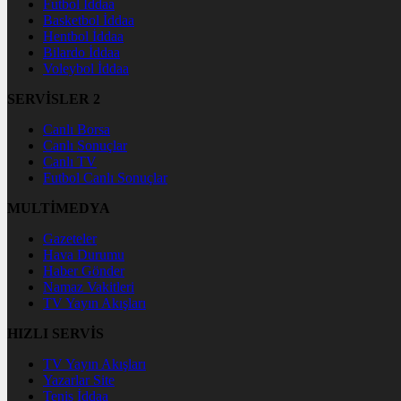
Futbol İddaa
Basketbol İddaa
Hentbol İddaa
Bilardo İddaa
Voleybol İddaa
SERVİSLER 2
Canlı Borsa
Canlı Sonuçlar
Canlı TV
Futbol Canlı Sonuçlar
MULTİMEDYA
Gazeteler
Hava Durumu
Haber Gönder
Namaz Vakitleri
TV Yayın Akışları
HIZLI SERVİS
TV Yayın Akışları
Yazarlar Site
Tenis İddaa