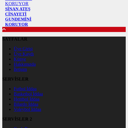
SİNAN ATEŞ
CİNAYETİ
GUNDEMİNİ
KORUYOR
SAYFALAR
Üye Girişi
Üye Kaydı
Künye
Hakkımızda
İletişim
SERVİSLER
Futbol İddaa
Basketbol İddaa
Hentbol İddaa
Bilardo İddaa
Voleybol İddaa
SERVİSLER 2