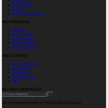
Canlı Borsa
Canlı Sonuçlar
Canlı TV
Futbol Canlı Sonuçlar
MULTİMEDYA
Gazeteler
Hava Durumu
Haber Gönder
Namaz Vakitleri
TV Yayın Akışları
HIZLI SERVİS
TV Yayın Akışları
Yazarlar Site
Tenis İddaa
Basketbol Canlı
AMP
BÜLTEN ABONELİĞİ
+
Bu web sitesinden haber ve ebülten almak istiyorum