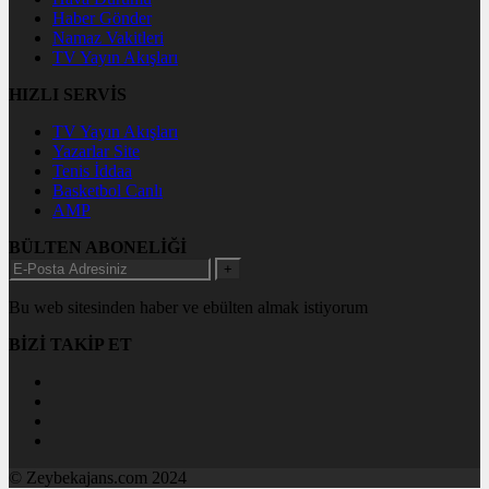
Haber Gönder
Namaz Vakitleri
TV Yayın Akışları
HIZLI SERVİS
TV Yayın Akışları
Yazarlar Site
Tenis İddaa
Basketbol Canlı
AMP
BÜLTEN ABONELİĞİ
+
Bu web sitesinden haber ve ebülten almak istiyorum
BİZİ TAKİP ET
© Zeybekajans.com 2024