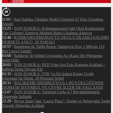
İletişim
11:01
/
Son Dakika: Okulları Hedef Gösteren 67 Kişi Gözaltına
Alındı!
13:25
/
SON DAKİKA: Kahramanmaraş’taki Okul Katliamında
Flaş Gelişme! Emniyet Müdürü Baba Gözaltına Alınıyor
12:46
/
KAHRAMANMARAŞ’TA OKULA SİLAHLI SALDIRI
DEHŞETİ: 4 ÖLÜ, 20 YARALI
10:57
/
Bandırma’da Tarihi Rekor: Şampiyon Koç 1 Milyon 110
Bin Liraya Satıldı!
03:00
/
Balıkesir’de Eğitim Uçuşunda Acı Kaza: Bir Pilotumuz
Şehit Oldu
20:02
/
SON DAKİKA: FED Yılın Son Faiz Kararını Açıkladı –
İndirim Serisi Devam Etti
02:35
/
SON DAKİKA: TSK’ya Ait Askeri Kargo Uçağı
Gürcistan’da Düştü, 20 Personel Şehit!
20:31
/
BALIKESİR SINDIRGI’DA 6,1 BÜYÜKLÜĞÜNDE
DEPREM! İSTANBUL VE ÇEVRE İLLER DE SALLANDI
12:07
/
SON DAKİKA: Tekirdağ Çorlu 4.7 Büyüklüğündeki
Depremle Sallandı
21:29
/
Beyaz Saray’dan ‘Gazze Planı’: Trump ve Netanyahu Tarihi
Zirvede Detayları Açıkladı