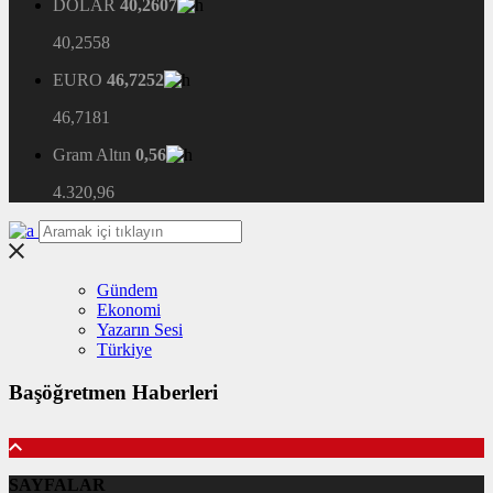
DOLAR
40,2607
40,2558
EURO
46,7252
46,7181
Gram Altın
0,56
4.320,96
Gündem
Ekonomi
Yazarın Sesi
Türkiye
Başöğretmen Haberleri
SAYFALAR