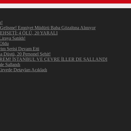
ı!
elişme! Emniyet Müdürü Baba Gözaltına Alınıyor
ŞETİ: 4 ÖLÜ, 20 YARALI
raya Satıldı!
 Oldu
im Serisi Devam Etti
Düştü, 20 Personel Şehit!
REM! İSTANBUL VE ÇEVRE İLLER DE SALLANDI
e Sallandı
irvede Detayları Açıkladı