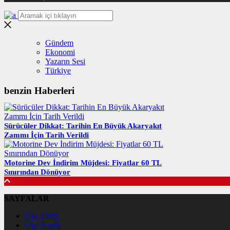
Gündem
Ekonomi
Yazarın Sesi
Türkiye
benzin Haberleri
Sürücüler Dikkat: Tarihin En Büyük Akaryakıt
Zammı İçin Tarih Verildi
Motorine Dev İndirim Müjdesi: Fiyatlar 60 TL
Sınırından Dönüyor
SAYFALAR
Üye Girişi
Üye Kaydı