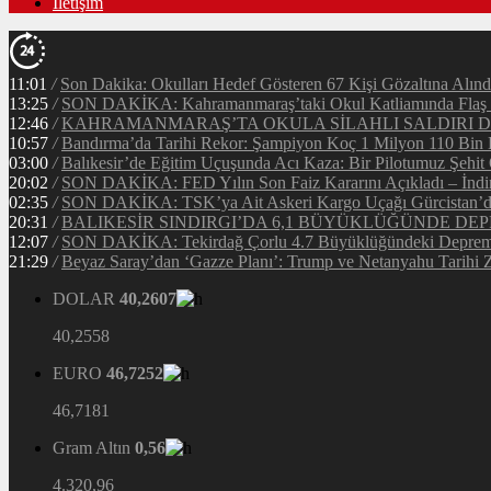
İletişim
11:01
/
Son Dakika: Okulları Hedef Gösteren 67 Kişi Gözaltına Alınd
13:25
/
SON DAKİKA: Kahramanmaraş’taki Okul Katliamında Flaş G
12:46
/
KAHRAMANMARAŞ’TA OKULA SİLAHLI SALDIRI DEH
10:57
/
Bandırma’da Tarihi Rekor: Şampiyon Koç 1 Milyon 110 Bin Li
03:00
/
Balıkesir’de Eğitim Uçuşunda Acı Kaza: Bir Pilotumuz Şehit
20:02
/
SON DAKİKA: FED Yılın Son Faiz Kararını Açıkladı – İndir
02:35
/
SON DAKİKA: TSK’ya Ait Askeri Kargo Uçağı Gürcistan’da 
20:31
/
BALIKESİR SINDIRGI’DA 6,1 BÜYÜKLÜĞÜNDE DEP
12:07
/
SON DAKİKA: Tekirdağ Çorlu 4.7 Büyüklüğündeki Depreml
21:29
/
Beyaz Saray’dan ‘Gazze Planı’: Trump ve Netanyahu Tarihi Z
DOLAR
40,2607
40,2558
EURO
46,7252
46,7181
Gram Altın
0,56
4.320,96