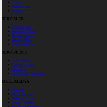
Künye
Hakkımızda
İletişim
SERVİSLER
Futbol İddaa
Basketbol İddaa
Hentbol İddaa
Bilardo İddaa
Voleybol İddaa
SERVİSLER 2
Canlı Borsa
Canlı Sonuçlar
Canlı TV
Futbol Canlı Sonuçlar
MULTİMEDYA
Gazeteler
Hava Durumu
Haber Gönder
Namaz Vakitleri
TV Yayın Akışları