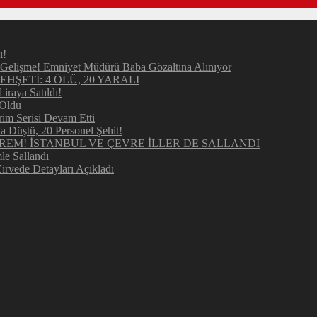
ı!
elişme! Emniyet Müdürü Baba Gözaltına Alınıyor
ŞETİ: 4 ÖLÜ, 20 YARALI
raya Satıldı!
 Oldu
im Serisi Devam Etti
Düştü, 20 Personel Şehit!
REM! İSTANBUL VE ÇEVRE İLLER DE SALLANDI
e Sallandı
irvede Detayları Açıkladı