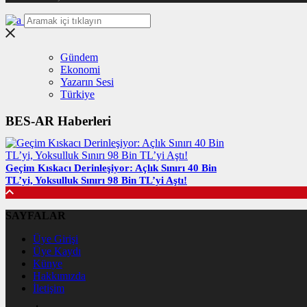
Gündem
Ekonomi
Yazarın Sesi
Türkiye
BES-AR Haberleri
Geçim Kıskacı Derinleşiyor: Açlık Sınırı 40 Bin
TL’yi, Yoksulluk Sınırı 98 Bin TL’yi Aştı!
SAYFALAR
Üye Girişi
Üye Kaydı
Künye
Hakkımızda
İletişim