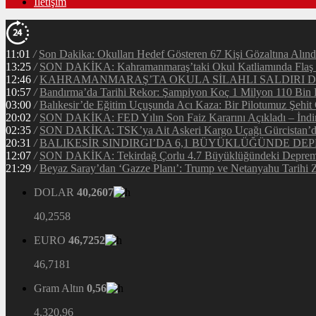
İletişim
11:01
/
Son Dakika: Okulları Hedef Gösteren 67 Kişi Gözaltına Alınd
13:25
/
SON DAKİKA: Kahramanmaraş’taki Okul Katliamında Flaş G
12:46
/
KAHRAMANMARAŞ’TA OKULA SİLAHLI SALDIRI DEH
10:57
/
Bandırma’da Tarihi Rekor: Şampiyon Koç 1 Milyon 110 Bin Li
03:00
/
Balıkesir’de Eğitim Uçuşunda Acı Kaza: Bir Pilotumuz Şehit
20:02
/
SON DAKİKA: FED Yılın Son Faiz Kararını Açıkladı – İndir
02:35
/
SON DAKİKA: TSK’ya Ait Askeri Kargo Uçağı Gürcistan’da 
20:31
/
BALIKESİR SINDIRGI’DA 6,1 BÜYÜKLÜĞÜNDE DEP
12:07
/
SON DAKİKA: Tekirdağ Çorlu 4.7 Büyüklüğündeki Depreml
21:29
/
Beyaz Saray’dan ‘Gazze Planı’: Trump ve Netanyahu Tarihi Z
DOLAR
40,2607
40,2558
EURO
46,7252
46,7181
Gram Altın
0,56
4.320,96