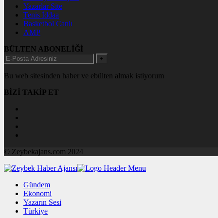
Yazarlar Site
Tenis İddaa
Basketbol Canlı
AMP
BÜLTEN ABONELİĞİ
+
Bu web sitesinden haber ve ebülten almak istiyorum
BİZİ TAKİP ET
© Zeybekajans.com 2024
Gündem
Ekonomi
Yazarın Sesi
Türkiye