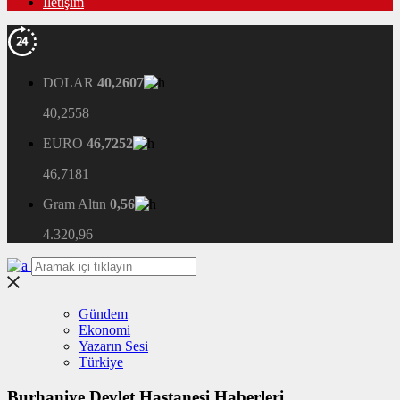
İletişim
DOLAR
40,2607
40,2558
EURO
46,7252
46,7181
Gram Altın
0,56
4.320,96
Gündem
Ekonomi
Yazarın Sesi
Türkiye
Burhaniye Devlet Hastanesi Haberleri