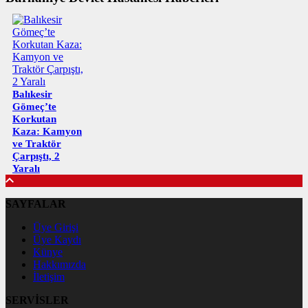
Balıkesir
Gömeç’te
Korkutan
Kaza: Kamyon
ve Traktör
Çarpıştı, 2
Yaralı
SAYFALAR
Üye Girişi
Üye Kaydı
Künye
Hakkımızda
İletişim
SERVİSLER