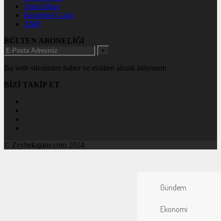
Tenis İddaa
Basketbol Canlı
AMP
BÜLTEN ABONELİĞİ
+
Bu web sitesinden haber ve ebülten almak istiyorum
BİZİ TAKİP ET
© Zeybekajans.com 2024
Gündem
Ekonomi