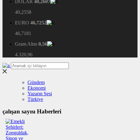
DOLAR
40,2607
40,2558
EURO
46,7252
46,7181
Gram Altın
0,56
4.320,96
Gündem
Ekonomi
Yazarın Sesi
Türkiye
çalışan sayısı Haberleri