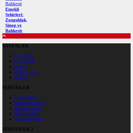
Emekli
Şehirleri:
Zonguldak,
Sinop ve
Balıkesir
SAYFALAR
Üye Girişi
Üye Kaydı
Künye
Hakkımızda
İletişim
SERVİSLER
Futbol İddaa
Basketbol İddaa
Hentbol İddaa
Bilardo İddaa
Voleybol İddaa
SERVİSLER 2