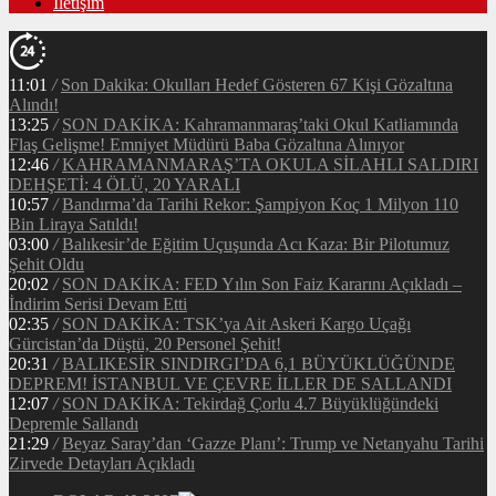
İletişim
11:01
/
Son Dakika: Okulları Hedef Gösteren 67 Kişi Gözaltına
Alındı!
13:25
/
SON DAKİKA: Kahramanmaraş’taki Okul Katliamında
Flaş Gelişme! Emniyet Müdürü Baba Gözaltına Alınıyor
12:46
/
KAHRAMANMARAŞ’TA OKULA SİLAHLI SALDIRI
DEHŞETİ: 4 ÖLÜ, 20 YARALI
10:57
/
Bandırma’da Tarihi Rekor: Şampiyon Koç 1 Milyon 110
Bin Liraya Satıldı!
03:00
/
Balıkesir’de Eğitim Uçuşunda Acı Kaza: Bir Pilotumuz
Şehit Oldu
20:02
/
SON DAKİKA: FED Yılın Son Faiz Kararını Açıkladı –
İndirim Serisi Devam Etti
02:35
/
SON DAKİKA: TSK’ya Ait Askeri Kargo Uçağı
Gürcistan’da Düştü, 20 Personel Şehit!
20:31
/
BALIKESİR SINDIRGI’DA 6,1 BÜYÜKLÜĞÜNDE
DEPREM! İSTANBUL VE ÇEVRE İLLER DE SALLANDI
12:07
/
SON DAKİKA: Tekirdağ Çorlu 4.7 Büyüklüğündeki
Depremle Sallandı
21:29
/
Beyaz Saray’dan ‘Gazze Planı’: Trump ve Netanyahu Tarihi
Zirvede Detayları Açıkladı