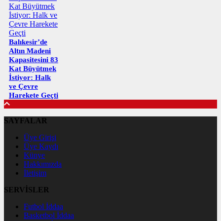
Balıkesir’de
Altın Madeni
Kapasitesini 83
Kat Büyütmek
İstiyor: Halk
ve Çevre
Harekete Geçti
SAYFALAR
Üye Girişi
Üye Kaydı
Künye
Hakkımızda
İletişim
SERVİSLER
Futbol İddaa
Basketbol İddaa