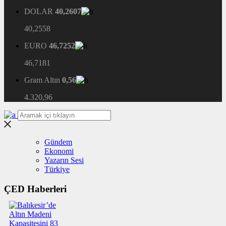
DOLAR
40,2607
40,2558
EURO
46,7252
46,7181
Gram Altın
0,56
4.320,96
Gündem
Ekonomi
Yazarın Sesi
Türkiye
ÇED Haberleri