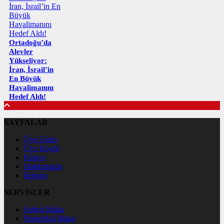
Ortadoğu’da
Alevler
Yükseliyor:
İran, İsrail’in
En Büyük
Havalimanını
Hedef Aldı!
SAYFALAR
Üye Girişi
Üye Kaydı
Künye
Hakkımızda
İletişim
SERVİSLER
Futbol İddaa
Basketbol İddaa