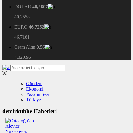
DOLAR
40,2607
40,2558
EURO
46,7252
46,7181
Gram Altın
0,56
4.320,96
Gündem
Ekonomi
Yazarın Sesi
Türkiye
demirkubbe Haberleri