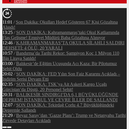
İletişim
11:01
/
Son Dakika: Okulları Hedef Gösteren 67 Kişi Gözaltına
Alındı!
13:25
/
SON DAKİKA: Kahramanmaraş’taki Okul Katliamında
Flaş Gelişme! Emniyet Müdürü Baba Gözaltına Alınıyor
12:46
/
KAHRAMANMARAŞ’TA OKULA SİLAHLI SALDIRI
DEHŞETİ: 4 ÖLÜ, 20 YARALI
10:57
/
Bandırma’da Tarihi Rekor: Şampiyon Koç 1 Milyon 110
Bin Liraya Satıldı!
03:00
/
Balıkesir’de Eğitim Uçuşunda Acı Kaza: Bir Pilotumuz
Şehit Oldu
20:02
/
SON DAKİKA: FED Yılın Son Faiz Kararını Açıkladı –
İndirim Serisi Devam Etti
02:35
/
SON DAKİKA: TSK’ya Ait Askeri Kargo Uçağı
Gürcistan’da Düştü, 20 Personel Şehit!
20:31
/
BALIKESİR SINDIRGI’DA 6,1 BÜYÜKLÜĞÜNDE
DEPREM! İSTANBUL VE ÇEVRE İLLER DE SALLANDI
12:07
/
SON DAKİKA: Tekirdağ Çorlu 4.7 Büyüklüğündeki
Depremle Sallandı
21:29
/
Beyaz Saray’dan ‘Gazze Planı’: Trump ve Netanyahu Tarihi
Zirvede Detayları Açıkladı