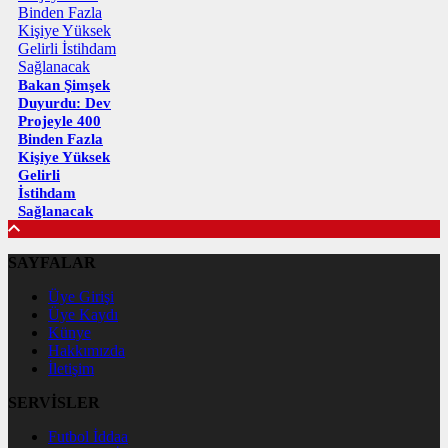
Bakan Şimşek
Duyurdu: Dev
Projeyle 400
Binden Fazla
Kişiye Yüksek
Gelirli
İstihdam
Sağlanacak
SAYFALAR
Üye Girişi
Üye Kaydı
Künye
Hakkımızda
İletişim
SERVİSLER
Futbol İddaa