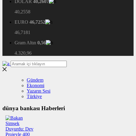
DOLAR
40,2607
40,2558
EURO
46,7252
46,7181
Gram Altın
0,56
4.320,96
Gündem
Ekonomi
Yazarın Sesi
Türkiye
dünya bankası Haberleri