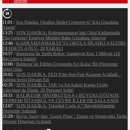
İletişim
11:01
/
Son Dakika: Okulları Hedef Gösteren 67 Kişi Gözaltına
Alındı!
13:25
/
SON DAKİKA: Kahramanmaraş’taki Okul Katliamında
Flaş Gelişme! Emniyet Müdürü Baba Gözaltına Alınıyor
12:46
/
KAHRAMANMARAŞ’TA OKULA SİLAHLI SALDIRI
DEHŞETİ: 4 ÖLÜ, 20 YARALI
10:57
/
Bandırma’da Tarihi Rekor: Şampiyon Koç 1 Milyon 110
Bin Liraya Satıldı!
03:00
/
Balıkesir’de Eğitim Uçuşunda Acı Kaza: Bir Pilotumuz
Şehit Oldu
20:02
/
SON DAKİKA: FED Yılın Son Faiz Kararını Açıkladı –
İndirim Serisi Devam Etti
02:35
/
SON DAKİKA: TSK’ya Ait Askeri Kargo Uçağı
Gürcistan’da Düştü, 20 Personel Şehit!
20:31
/
BALIKESİR SINDIRGI’DA 6,1 BÜYÜKLÜĞÜNDE
DEPREM! İSTANBUL VE ÇEVRE İLLER DE SALLANDI
12:07
/
SON DAKİKA: Tekirdağ Çorlu 4.7 Büyüklüğündeki
Depremle Sallandı
21:29
/
Beyaz Saray’dan ‘Gazze Planı’: Trump ve Netanyahu Tarihi
Zirvede Detayları Açıkladı