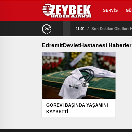
SERVIS
GÜ
11:01
/
Son Dakika: Okulları H
EdremitDevletHastanesi Haberler
GÖREVİ BAŞINDA YAŞAMINI
KAYBETTİ