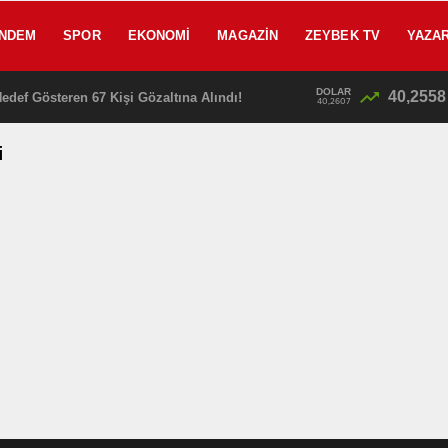
NDEM
SPOR
EKONOMI
MAGAZIN
ZEYBEK TV
YAZA
DOLAR
40,2558
edef Gösteren 67 Kişi Gözaltına Alındı!
13:25
40,2607
i