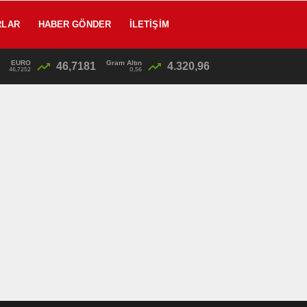
RLAR
HABER GÖNDER
İLETIŞIM
EURO
Gram Altın
46,7181
4.320,96
/
SON DAKİKA: Kahramanmaraş’taki Okul Katliamında Flaş Gelişme! Emniyet Müdürü Baba Gözaltına Alınıyor
46,7252
0,56