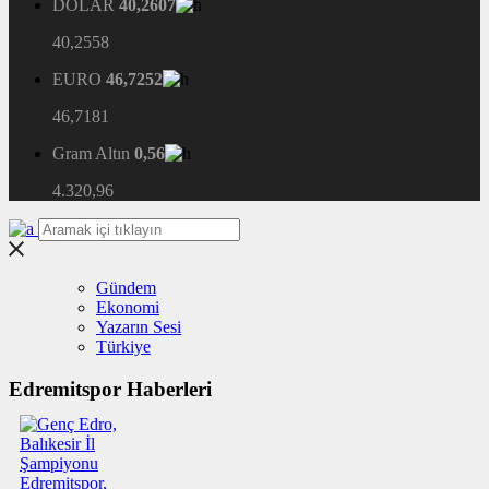
DOLAR
40,2607
40,2558
EURO
46,7252
46,7181
Gram Altın
0,56
4.320,96
Gündem
Ekonomi
Yazarın Sesi
Türkiye
Edremitspor Haberleri