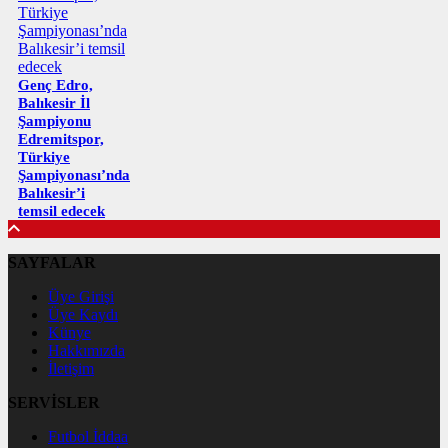
Genç Edro,
Balıkesir İl
Şampiyonu
Edremitspor,
Türkiye
Şampiyonası’nda
Balıkesir’i
temsil edecek
SAYFALAR
Üye Girişi
Üye Kaydı
Künye
Hakkımızda
İletişim
SERVİSLER
Futbol İddaa