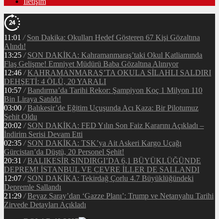
İletişim
11:01
/
Son Dakika: Okulları Hedef Gösteren 67 Kişi Gözaltına
Alındı!
13:25
/
SON DAKİKA: Kahramanmaraş’taki Okul Katliamında
Flaş Gelişme! Emniyet Müdürü Baba Gözaltına Alınıyor
12:46
/
KAHRAMANMARAŞ’TA OKULA SİLAHLI SALDIRI
DEHŞETİ: 4 ÖLÜ, 20 YARALI
10:57
/
Bandırma’da Tarihi Rekor: Şampiyon Koç 1 Milyon 110
Bin Liraya Satıldı!
03:00
/
Balıkesir’de Eğitim Uçuşunda Acı Kaza: Bir Pilotumuz
Şehit Oldu
20:02
/
SON DAKİKA: FED Yılın Son Faiz Kararını Açıkladı –
İndirim Serisi Devam Etti
02:35
/
SON DAKİKA: TSK’ya Ait Askeri Kargo Uçağı
Gürcistan’da Düştü, 20 Personel Şehit!
20:31
/
BALIKESİR SINDIRGI’DA 6,1 BÜYÜKLÜĞÜNDE
DEPREM! İSTANBUL VE ÇEVRE İLLER DE SALLANDI
12:07
/
SON DAKİKA: Tekirdağ Çorlu 4.7 Büyüklüğündeki
Depremle Sallandı
21:29
/
Beyaz Saray’dan ‘Gazze Planı’: Trump ve Netanyahu Tarihi
Zirvede Detayları Açıkladı