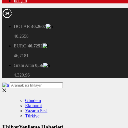
İletişim
DOLAR
40,2607
40,2558
EURO
46,7252
46,7181
Gram Altın
0,56
4.320,96
Gündem
Ekonomi
Yazarın Sesi
Türkiye
EhliyetYenileme Haberleri