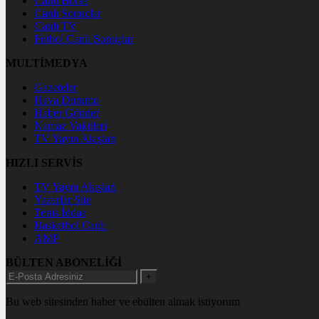
Canlı Borsa
Canlı Sonuçlar
Canlı TV
Futbol Canlı Sonuçlar
MULTİMEDYA
Gazeteler
Hava Durumu
Haber Gönder
Namaz Vakitleri
TV Yayın Akışları
HIZLI SERVİS
TV Yayın Akışları
Yazarlar Site
Tenis İddaa
Basketbol Canlı
AMP
BÜLTEN ABONELİĞİ
+
Bu web sitesinden haber ve ebülten almak istiyorum