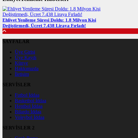
Ehliyet Yenileme Süresi Doldu: 1.8 Milyon Kişi
Değiştirmedi, Ücret 7.438 Liraya Fırladı!
SAYFALAR
Üye Girişi
Üye Kaydı
Künye
Hakkımızda
İletişim
SERVİSLER
Futbol İddaa
Basketbol İddaa
Hentbol İddaa
Bilardo İddaa
Voleybol İddaa
SERVİSLER 2