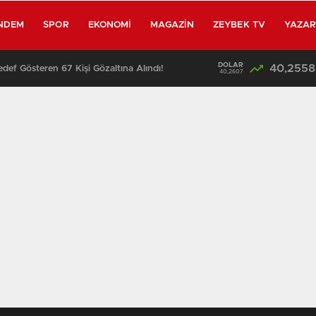
NDEM
SPOR
EKONOMI
MAGAZIN
ZEYBEK TV
YAZA
DOLAR
40,2558
edef Gösteren 67 Kişi Gözaltına Alındı!
13:25
40,2607