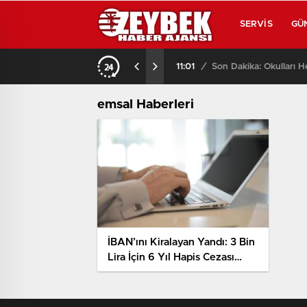
SERVIS
GÜ
11:01
/
Son Dakika: Okulları H
emsal Haberleri
İBAN’ını Kiralayan Yandı: 3 Bin
Lira İçin 6 Yıl Hapis Cezası
Aldı!