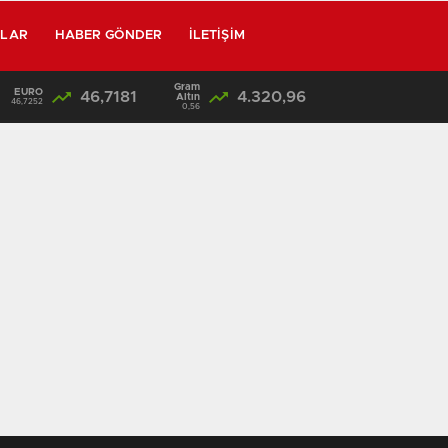
RLAR
HABER GÖNDER
İLETIŞIM
Gram
EURO
46,7181
4.320,96
/
SON DAKİKA: Kahramanmaraş’taki Okul Katliamında Flaş Gelişme! Emniyet Müdürü Baba Gözaltına Alınıyor
Altın
46,7252
0,56