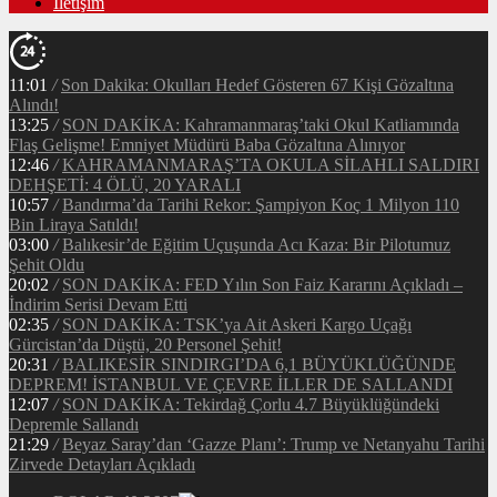
İletişim
11:01
/
Son Dakika: Okulları Hedef Gösteren 67 Kişi Gözaltına
Alındı!
13:25
/
SON DAKİKA: Kahramanmaraş’taki Okul Katliamında
Flaş Gelişme! Emniyet Müdürü Baba Gözaltına Alınıyor
12:46
/
KAHRAMANMARAŞ’TA OKULA SİLAHLI SALDIRI
DEHŞETİ: 4 ÖLÜ, 20 YARALI
10:57
/
Bandırma’da Tarihi Rekor: Şampiyon Koç 1 Milyon 110
Bin Liraya Satıldı!
03:00
/
Balıkesir’de Eğitim Uçuşunda Acı Kaza: Bir Pilotumuz
Şehit Oldu
20:02
/
SON DAKİKA: FED Yılın Son Faiz Kararını Açıkladı –
İndirim Serisi Devam Etti
02:35
/
SON DAKİKA: TSK’ya Ait Askeri Kargo Uçağı
Gürcistan’da Düştü, 20 Personel Şehit!
20:31
/
BALIKESİR SINDIRGI’DA 6,1 BÜYÜKLÜĞÜNDE
DEPREM! İSTANBUL VE ÇEVRE İLLER DE SALLANDI
12:07
/
SON DAKİKA: Tekirdağ Çorlu 4.7 Büyüklüğündeki
Depremle Sallandı
21:29
/
Beyaz Saray’dan ‘Gazze Planı’: Trump ve Netanyahu Tarihi
Zirvede Detayları Açıkladı