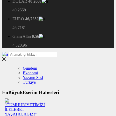
DOLAR
40,2607
40,2558
EURO
46,7252
46,7181
Gram Altın
0,56
4.320,96
Gündem
Ekonomi
Yazarın Sesi
Türkiye
EnBüyükEserim Haberleri