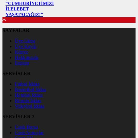
“CUMHURİYETİMİZİ
İLELEBET
YAŞATACAĞIZ!”
SAYFALAR
Üye Girişi
Üye Kaydı
Künye
Hakkımızda
İletişim
SERVİSLER
Futbol İddaa
Basketbol İddaa
Hentbol İddaa
Bilardo İddaa
Voleybol İddaa
SERVİSLER 2
Canlı Borsa
Canlı Sonuçlar