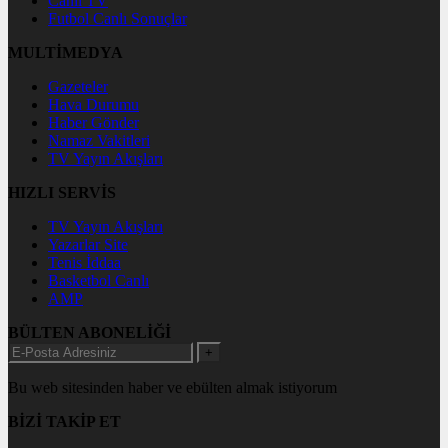
Canlı TV
Futbol Canlı Sonuçlar
MULTİMEDYA
Gazeteler
Hava Durumu
Haber Gönder
Namaz Vakitleri
TV Yayın Akışları
HIZLI SERVİS
TV Yayın Akışları
Yazarlar Site
Tenis İddaa
Basketbol Canlı
AMP
BÜLTEN ABONELİĞİ
+
Bu web sitesinden haber ve ebülten almak istiyorum
BİZİ TAKİP ET