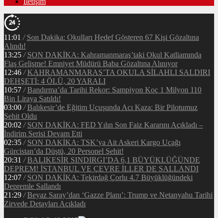
İletişim
11:01
/
Son Dakika: Okulları Hedef Gösteren 67 Kişi Gözaltına
Alındı!
13:25
/
SON DAKİKA: Kahramanmaraş’taki Okul Katliamında
Flaş Gelişme! Emniyet Müdürü Baba Gözaltına Alınıyor
12:46
/
KAHRAMANMARAŞ’TA OKULA SİLAHLI SALDIRI
DEHŞETİ: 4 ÖLÜ, 20 YARALI
10:57
/
Bandırma’da Tarihi Rekor: Şampiyon Koç 1 Milyon 110
Bin Liraya Satıldı!
03:00
/
Balıkesir’de Eğitim Uçuşunda Acı Kaza: Bir Pilotumuz
Şehit Oldu
20:02
/
SON DAKİKA: FED Yılın Son Faiz Kararını Açıkladı –
İndirim Serisi Devam Etti
02:35
/
SON DAKİKA: TSK’ya Ait Askeri Kargo Uçağı
Gürcistan’da Düştü, 20 Personel Şehit!
20:31
/
BALIKESİR SINDIRGI’DA 6,1 BÜYÜKLÜĞÜNDE
DEPREM! İSTANBUL VE ÇEVRE İLLER DE SALLANDI
12:07
/
SON DAKİKA: Tekirdağ Çorlu 4.7 Büyüklüğündeki
Depremle Sallandı
21:29
/
Beyaz Saray’dan ‘Gazze Planı’: Trump ve Netanyahu Tarihi
Zirvede Detayları Açıkladı