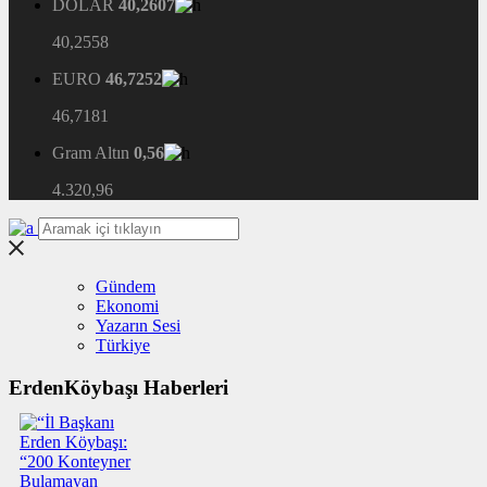
DOLAR
40,2607
40,2558
EURO
46,7252
46,7181
Gram Altın
0,56
4.320,96
Gündem
Ekonomi
Yazarın Sesi
Türkiye
ErdenKöybaşı Haberleri