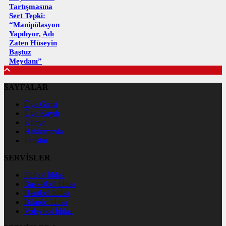
Tartışmasına
Sert Tepki:
“Manipülasyon
Yapılıyor, Adı
Zaten Hüseyin
Baştuz
Meydanı”
SAYFALAR
Üye Girişi
Üye Kaydı
Künye
Hakkımızda
İletişim
SERVİSLER
Futbol İddaa
Basketbol İddaa
Hentbol İddaa
Bilardo İddaa
Voleybol İddaa