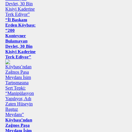
“İl Başkanı
Erden Köybaşı:
“200
Konteyner
Bulamayan
Devlet, 30 Bin
Kişiyi Kaderine
Terk Ediyor”
Köybaşı’ndan
Zağnos Paşa
Meydanı İsim