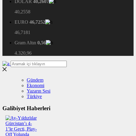
DOLAR
40,2607
40,2558
EURO
46,7252
46,7181
Gram Altın
0,56
4.320,96
Gündem
Ekonomi
Yazarın Sesi
Türkiye
Galibiyet Haberleri