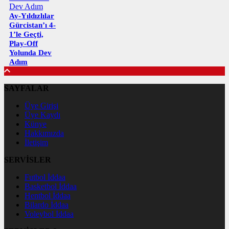
Ay-Yıldızlılar
Gürcistan’ı 4-
1’le Geçti,
Play-Off
Yolunda Dev
Adım
SAYFALAR
Üye Girişi
Üye Kaydı
Künye
Hakkımızda
İletişim
SERVİSLER
Futbol İddaa
Basketbol İddaa
Hentbol İddaa
Bilardo İddaa
Voleybol İddaa