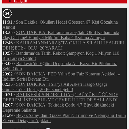
İletişim
11:01
/
Son Dakika: Okulları Hedef Gösteren 67 Kişi Gözaltına
Alındı!
13:25
/
SON DAKİKA: Kahramanmaraş’taki Okul Katliamında
Flaş Gelişme! Emniyet Müdürü Baba Gözaltına Alınıyor
12:46
/
KAHRAMANMARAŞ’TA OKULA SİLAHLI SALDIRI
DEHŞETİ: 4 ÖLÜ, 20 YARALI
10:57
/
Bandırma’da Tarihi Rekor: Şampiyon Koç 1 Milyon 110
Bin Liraya Satıldı!
03:00
/
Balıkesir’de Eğitim Uçuşunda Acı Kaza: Bir Pilotumuz
Şehit Oldu
20:02
/
SON DAKİKA: FED Yılın Son Faiz Kararını Açıkladı –
İndirim Serisi Devam Etti
02:35
/
SON DAKİKA: TSK’ya Ait Askeri Kargo Uçağı
Gürcistan’da Düştü, 20 Personel Şehit!
20:31
/
BALIKESİR SINDIRGI’DA 6,1 BÜYÜKLÜĞÜNDE
DEPREM! İSTANBUL VE ÇEVRE İLLER DE SALLANDI
12:07
/
SON DAKİKA: Tekirdağ Çorlu 4.7 Büyüklüğündeki
Depremle Sallandı
21:29
/
Beyaz Saray’dan ‘Gazze Planı’: Trump ve Netanyahu Tarihi
Zirvede Detayları Açıkladı