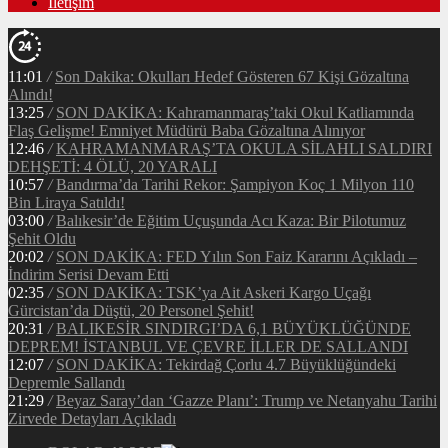
İletişim
11:01
/
Son Dakika: Okulları Hedef Gösteren 67 Kişi Gözaltına
Alındı!
13:25
/
SON DAKİKA: Kahramanmaraş’taki Okul Katliamında
Flaş Gelişme! Emniyet Müdürü Baba Gözaltına Alınıyor
12:46
/
KAHRAMANMARAŞ’TA OKULA SİLAHLI SALDIRI
DEHŞETİ: 4 ÖLÜ, 20 YARALI
10:57
/
Bandırma’da Tarihi Rekor: Şampiyon Koç 1 Milyon 110
Bin Liraya Satıldı!
03:00
/
Balıkesir’de Eğitim Uçuşunda Acı Kaza: Bir Pilotumuz
Şehit Oldu
20:02
/
SON DAKİKA: FED Yılın Son Faiz Kararını Açıkladı –
İndirim Serisi Devam Etti
02:35
/
SON DAKİKA: TSK’ya Ait Askeri Kargo Uçağı
Gürcistan’da Düştü, 20 Personel Şehit!
20:31
/
BALIKESİR SINDIRGI’DA 6,1 BÜYÜKLÜĞÜNDE
DEPREM! İSTANBUL VE ÇEVRE İLLER DE SALLANDI
12:07
/
SON DAKİKA: Tekirdağ Çorlu 4.7 Büyüklüğündeki
Depremle Sallandı
21:29
/
Beyaz Saray’dan ‘Gazze Planı’: Trump ve Netanyahu Tarihi
Zirvede Detayları Açıkladı