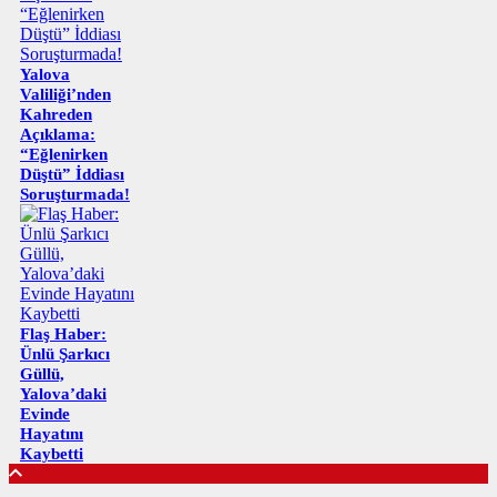
Yalova
Valiliği’nden
Kahreden
Açıklama:
“Eğlenirken
Düştü” İddiası
Soruşturmada!
Flaş Haber:
Ünlü Şarkıcı
Güllü,
Yalova’daki
Evinde
Hayatını
Kaybetti