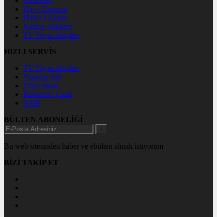
Gazeteler
Hava Durumu
Haber Gönder
Namaz Vakitleri
TV Yayın Akışları
HIZLI SERVİS
TV Yayın Akışları
Yazarlar Site
Tenis İddaa
Basketbol Canlı
AMP
BÜLTEN ABONELİĞİ
+
Bu web sitesinden haber ve ebülten almak istiyorum
BİZİ TAKİP ET