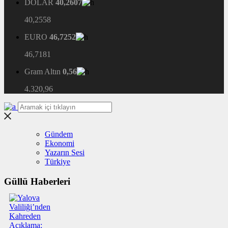
DOLAR
40,2607
40,2558
EURO
46,7252
46,7181
Gram Altın
0,56
4.320,96
Gündem
Ekonomi
Yazarın Sesi
Türkiye
Güllü Haberleri