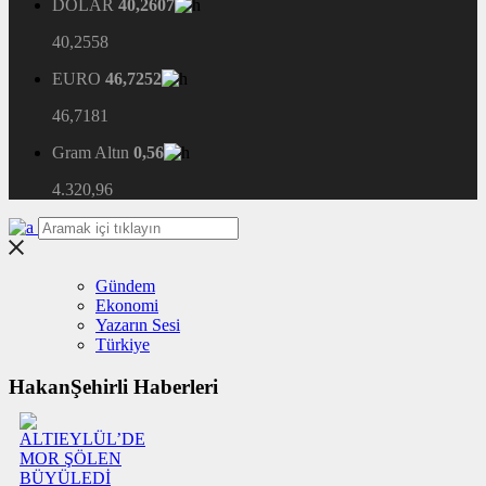
DOLAR
40,2607
40,2558
EURO
46,7252
46,7181
Gram Altın
0,56
4.320,96
Gündem
Ekonomi
Yazarın Sesi
Türkiye
HakanŞehirli Haberleri