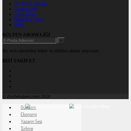
TV Yayın Akışları
Yazarlar Site
Tenis İddaa
Basketbol Canlı
AMP
BÜLTEN ABONELİĞİ
+
Bu web sitesinden haber ve ebülten almak istiyorum
BİZİ TAKİP ET
© Zeybekajans.com 2024
Gündem
Ekonomi
Yazarın Sesi
Türkiye