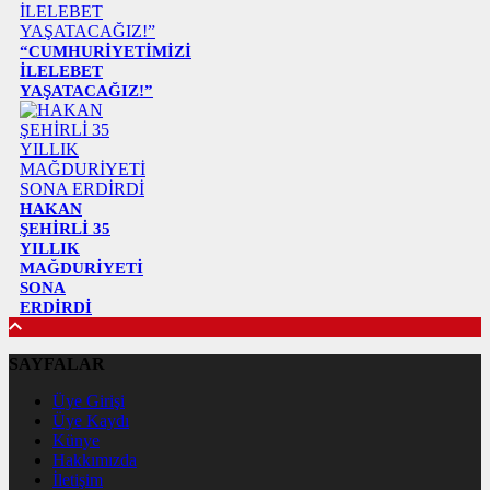
“CUMHURİYETİMİZİ
İLELEBET
YAŞATACAĞIZ!”
HAKAN
ŞEHİRLİ 35
YILLIK
MAĞDURİYETİ
SONA
ERDİRDİ
SAYFALAR
Üye Girişi
Üye Kaydı
Künye
Hakkımızda
İletişim