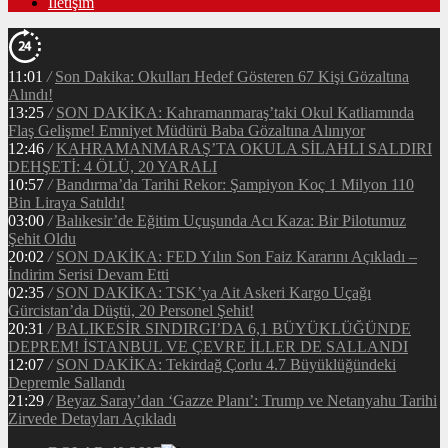
İletişim
11:01
/
Son Dakika: Okulları Hedef Gösteren 67 Kişi Gözaltına
Alındı!
13:25
/
SON DAKİKA: Kahramanmaraş’taki Okul Katliamında
Flaş Gelişme! Emniyet Müdürü Baba Gözaltına Alınıyor
12:46
/
KAHRAMANMARAŞ’TA OKULA SİLAHLI SALDIRI
DEHŞETİ: 4 ÖLÜ, 20 YARALI
10:57
/
Bandırma’da Tarihi Rekor: Şampiyon Koç 1 Milyon 110
Bin Liraya Satıldı!
03:00
/
Balıkesir’de Eğitim Uçuşunda Acı Kaza: Bir Pilotumuz
Şehit Oldu
20:02
/
SON DAKİKA: FED Yılın Son Faiz Kararını Açıkladı –
İndirim Serisi Devam Etti
02:35
/
SON DAKİKA: TSK’ya Ait Askeri Kargo Uçağı
Gürcistan’da Düştü, 20 Personel Şehit!
20:31
/
BALIKESİR SINDIRGI’DA 6,1 BÜYÜKLÜĞÜNDE
DEPREM! İSTANBUL VE ÇEVRE İLLER DE SALLANDI
12:07
/
SON DAKİKA: Tekirdağ Çorlu 4.7 Büyüklüğündeki
Depremle Sallandı
21:29
/
Beyaz Saray’dan ‘Gazze Planı’: Trump ve Netanyahu Tarihi
Zirvede Detayları Açıkladı