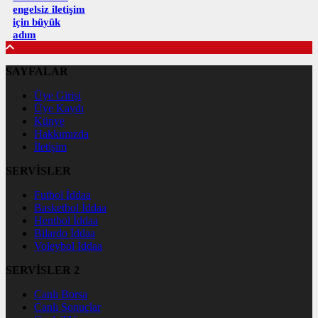
engelsiz iletişim
için büyük
adım
SAYFALAR
Üye Girişi
Üye Kaydı
Künye
Hakkımızda
İletişim
SERVİSLER
Futbol İddaa
Basketbol İddaa
Hentbol İddaa
Bilardo İddaa
Voleybol İddaa
SERVİSLER 2
Canlı Borsa
Canlı Sonuçlar