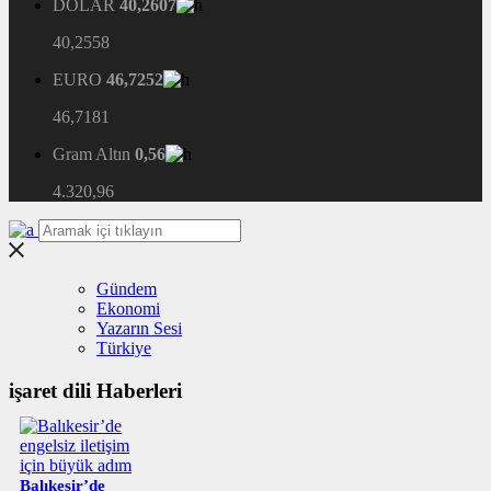
DOLAR
40,2607
40,2558
EURO
46,7252
46,7181
Gram Altın
0,56
4.320,96
Gündem
Ekonomi
Yazarın Sesi
Türkiye
işaret dili Haberleri
Balıkesir’de