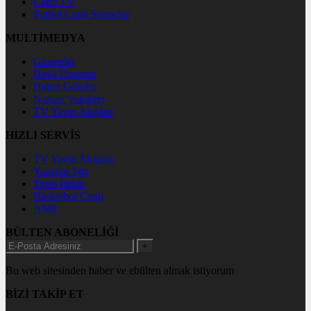
Canlı TV
Futbol Canlı Sonuçlar
MULTİMEDYA
Gazeteler
Hava Durumu
Haber Gönder
Namaz Vakitleri
TV Yayın Akışları
HIZLI SERVİS
TV Yayın Akışları
Yazarlar Site
Tenis İddaa
Basketbol Canlı
AMP
BÜLTEN ABONELİĞİ
+
Bu web sitesinden haber ve ebülten almak istiyorum
BİZİ TAKİP ET