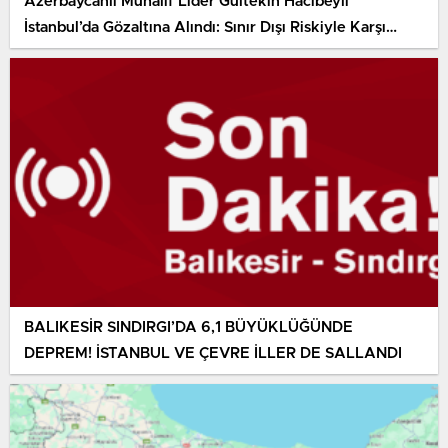
Azerbaycanlı Muhalif Lider Gültekin Hacıbeyli
İstanbul’da Gözaltına Alındı: Sınır Dışı Riskiyle Karşı
Karşıya
BALIKESİR SINDIRGI’DA 6,1 BÜYÜKLÜĞÜNDE
DEPREM! İSTANBUL VE ÇEVRE İLLER DE SALLANDI