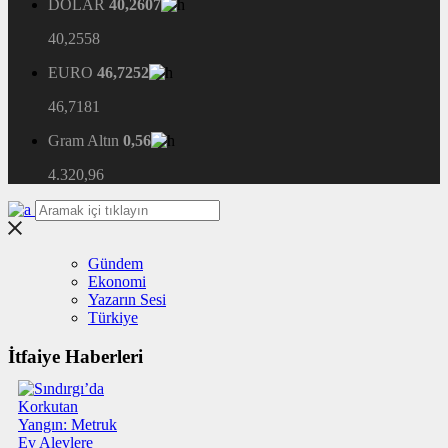
DOLAR
40,2607
40,2558
EURO
46,7252
46,7181
Gram Altın
0,56
4.320,96
Gündem
Ekonomi
Yazarın Sesi
Türkiye
İtfaiye Haberleri