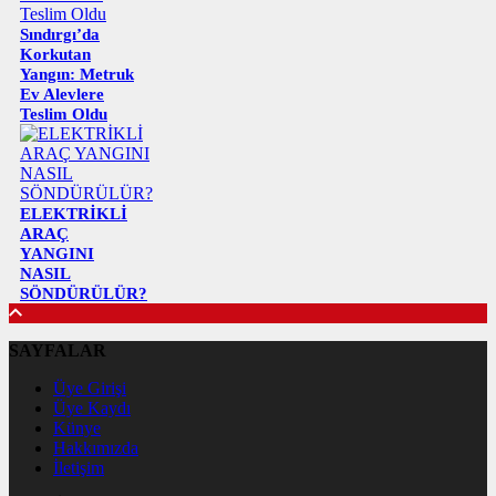
Sındırgı’da
Korkutan
Yangın: Metruk
Ev Alevlere
Teslim Oldu
ELEKTRİKLİ
ARAÇ
YANGINI
NASIL
SÖNDÜRÜLÜR?
SAYFALAR
Üye Girişi
Üye Kaydı
Künye
Hakkımızda
İletişim