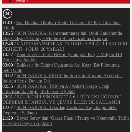
İletişim
11:01
/
Son Dakika: Okulları Hedef Gösteren 67 Kişi Gözaltına
Alındı!
13:25
/
SON DAKİKA: Kahramanmaraş’taki Okul Katliamında
Flaş Gelişme! Emniyet Müdürü Baba Gözaltına Alınıyor
12:46
/
KAHRAMANMARAŞ’TA OKULA SİLAHLI SALDIRI
DEHŞETİ: 4 ÖLÜ, 20 YARALI
10:57
/
Bandırma’da Tarihi Rekor: Şampiyon Koç 1 Milyon 110
Bin Liraya Satıldı!
03:00
/
Balıkesir’de Eğitim Uçuşunda Acı Kaza: Bir Pilotumuz
Şehit Oldu
20:02
/
SON DAKİKA: FED Yılın Son Faiz Kararını Açıkladı –
İndirim Serisi Devam Etti
02:35
/
SON DAKİKA: TSK’ya Ait Askeri Kargo Uçağı
Gürcistan’da Düştü, 20 Personel Şehit!
20:31
/
BALIKESİR SINDIRGI’DA 6,1 BÜYÜKLÜĞÜNDE
DEPREM! İSTANBUL VE ÇEVRE İLLER DE SALLANDI
12:07
/
SON DAKİKA: Tekirdağ Çorlu 4.7 Büyüklüğündeki
Depremle Sallandı
21:29
/
Beyaz Saray’dan ‘Gazze Planı’: Trump ve Netanyahu Tarihi
Zirvede Detayları Açıkladı