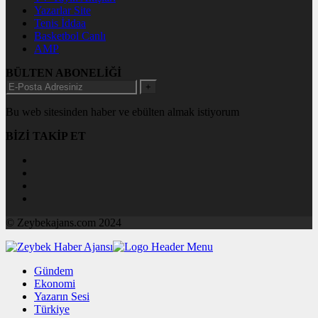
Yazarlar Site
Tenis İddaa
Basketbol Canlı
AMP
BÜLTEN ABONELİĞİ
+
Bu web sitesinden haber ve ebülten almak istiyorum
BİZİ TAKİP ET
© Zeybekajans.com 2024
Gündem
Ekonomi
Yazarın Sesi
Türkiye