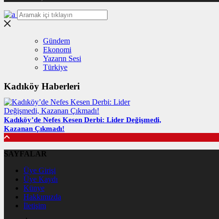
Gündem
Ekonomi
Yazarın Sesi
Türkiye
Kadıköy Haberleri
Kadıköy’de Nefes Kesen Derbi: Lider Değişmedi,
Kazanan Çıkmadı!
SAYFALAR
Üye Girişi
Üye Kaydı
Künye
Hakkımızda
İletişim