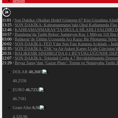
İletişim
11:01
/
Son Dakika: Okulları Hedef Gösteren 67 Kişi Gözaltına Alınd
13:25
/
SON DAKİKA: Kahramanmaraş’taki Okul Katliamında Flaş G
12:46
/
KAHRAMANMARAŞ’TA OKULA SİLAHLI SALDIRI DEH
10:57
/
Bandırma’da Tarihi Rekor: Şampiyon Koç 1 Milyon 110 Bin Li
03:00
/
Balıkesir’de Eğitim Uçuşunda Acı Kaza: Bir Pilotumuz Şehit
20:02
/
SON DAKİKA: FED Yılın Son Faiz Kararını Açıkladı – İndir
02:35
/
SON DAKİKA: TSK’ya Ait Askeri Kargo Uçağı Gürcistan’da 
20:31
/
BALIKESİR SINDIRGI’DA 6,1 BÜYÜKLÜĞÜNDE DEP
12:07
/
SON DAKİKA: Tekirdağ Çorlu 4.7 Büyüklüğündeki Depreml
21:29
/
Beyaz Saray’dan ‘Gazze Planı’: Trump ve Netanyahu Tarihi Z
DOLAR
40,2607
40,2558
EURO
46,7252
46,7181
Gram Altın
0,56
4.320,96