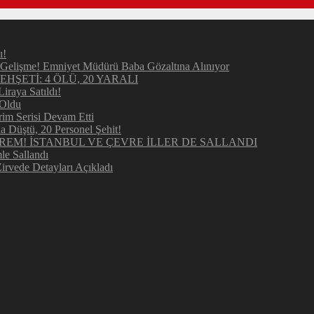
ı!
elişme! Emniyet Müdürü Baba Gözaltına Alınıyor
ŞETİ: 4 ÖLÜ, 20 YARALI
raya Satıldı!
 Oldu
im Serisi Devam Etti
Düştü, 20 Personel Şehit!
REM! İSTANBUL VE ÇEVRE İLLER DE SALLANDI
e Sallandı
irvede Detayları Açıkladı