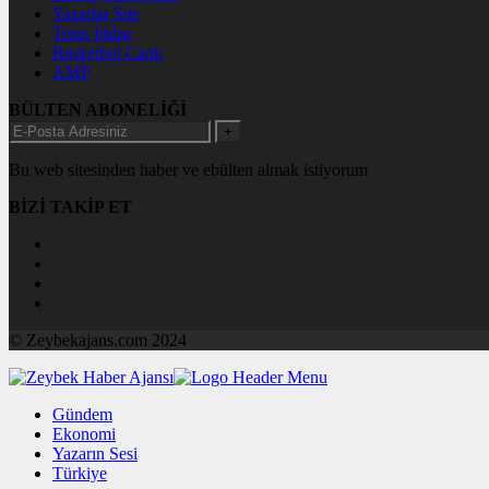
Yazarlar Site
Tenis İddaa
Basketbol Canlı
AMP
BÜLTEN ABONELİĞİ
+
Bu web sitesinden haber ve ebülten almak istiyorum
BİZİ TAKİP ET
© Zeybekajans.com 2024
Gündem
Ekonomi
Yazarın Sesi
Türkiye